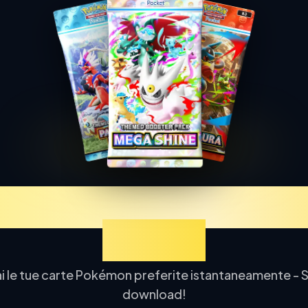
a TCGP Estrazione 
Online
ai le tue carte Pokémon preferite istantaneamente - 
download!