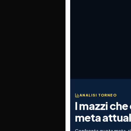
ANALISI TORNEO
I mazzi che 
meta attua
Confronta quota meta, risu