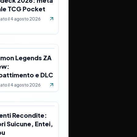
 deck 2026: meta
ale TCG Pocket
ato il
4 agosto 2026
mon Legends ZA
ew:
attimento e DLC
ato il
4 agosto 2026
enti Recondite:
i Suicune, Entei,
ou