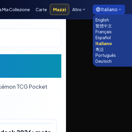
Italiano
a Mia Collezione
Carte
Mazzi
Altro
English
繁體中文
Français
Español
Italiano
粵語
Português
Pokémon TCG
Deutsch
 Pokémon TCG Pocket