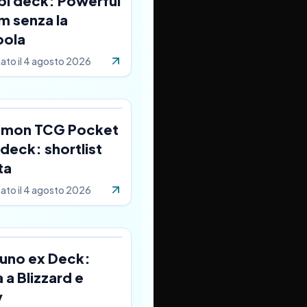
bi deck: Powerful
m senza la
pola
ato il
4 agosto 2026
mon TCG Pocket
deck: shortlist
ta
ato il
4 agosto 2026
cuno ex Deck:
 a Blizzard e
y