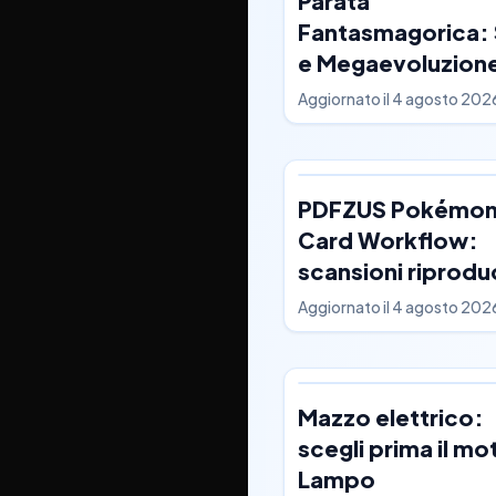
Parata
Fantasmagorica: 
e Megaevoluzion
Aggiornato il
4 agosto 202
PDFZUS Pokémo
Card Workflow:
scansioni riproduc
Aggiornato il
4 agosto 202
Mazzo elettrico:
scegli prima il mo
Lampo