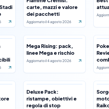
Fiamme Cremisi:
Best
Stadi
carte, mazzi e valore
attu
e
dei pacchetti
Aggiorn
6
Aggiornato il
4 agosto 2026
n
Mega Rising: pack,
Poke
linee Mega e rischio
Revi
ibili
comb
Aggiornato il
4 agosto 2026
6
Aggiorn
Deluxe Pack:
Sorg
tore
ristampe, obiettivi e
motor
regola di stop
Raik