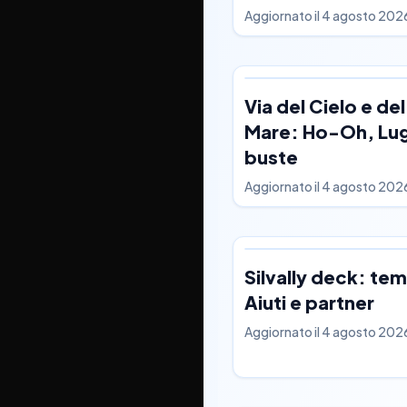
Aggiornato il
4 agosto 202
Via del Cielo e del
Mare: Ho-Oh, Lug
buste
Aggiornato il
4 agosto 202
Silvally deck: te
Aiuti e partner
Aggiornato il
4 agosto 202