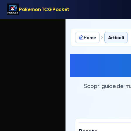
Pokemon TCG Pocket
Home
Articoli
Mazzi Poké
Scopri guide dei m