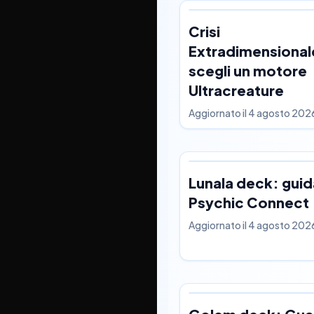
Crisi
Extradimensional
scegli un motore
Ultracreature
Aggiornato il
4 agosto 202
Lunala deck: guid
Psychic Connect
Aggiornato il
4 agosto 202