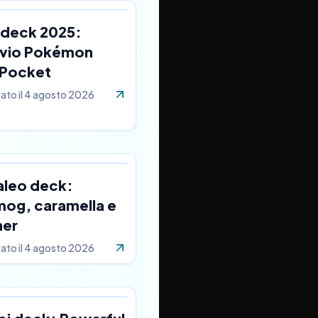
 deck 2025:
ivio Pokémon
Pocket
ato il
4 agosto 2026
aleo deck:
og, caramella e
ner
ato il
4 agosto 2026