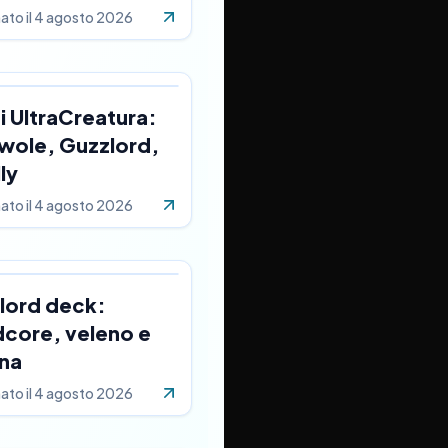
ato il
4 agosto 2026
i UltraCreatura:
wole, Guzzlord,
lly
ato il
4 agosto 2026
lord deck:
dcore, veleno e
na
ato il
4 agosto 2026