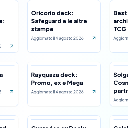
Oricorio deck:
Best
e:
Safeguard e le altre
arch
stampe
TCG 
Aggiornato il
4 agosto 2026
Aggiorn
6
a
Rayquaza deck:
Solg
Promo, ex e Mega
Cosm
part
6
Aggiornato il
4 agosto 2026
Aggiorn