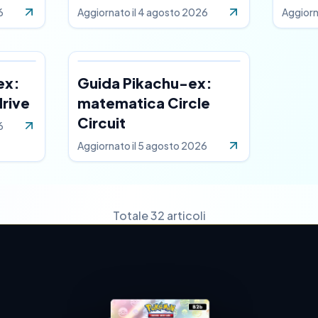
6
Aggiornato il
4 agosto 2026
Aggiorn
ex:
Guida Pikachu-ex:
drive
matematica Circle
Circuit
6
Aggiornato il
5 agosto 2026
Totale 32 articoli