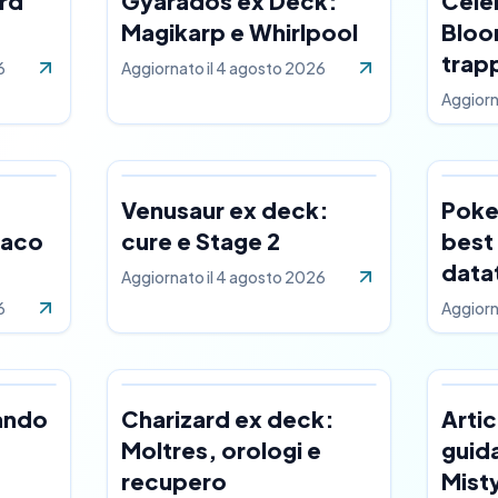
rd
Gyarados ex Deck:
Cele
Magikarp e Whirlpool
Bloo
trap
6
Aggiornato il
4 agosto 2026
Aggiorn
Venusaur ex deck:
Poke
raco
cure e Stage 2
best 
data
Aggiornato il
4 agosto 2026
6
Aggiorn
ando
Charizard ex deck:
Arti
Moltres, orologi e
guida
recupero
Mist