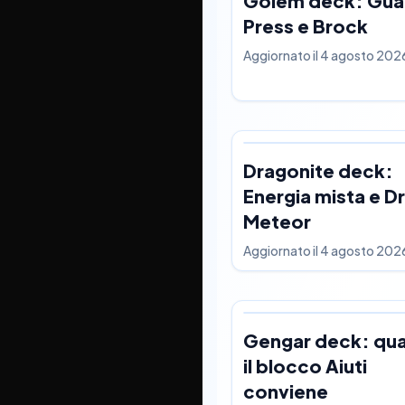
Golem deck: Gua
Press e Brock
Aggiornato il
4 agosto 202
Dragonite deck:
Energia mista e D
Meteor
Aggiornato il
4 agosto 202
Gengar deck: qu
il blocco Aiuti
conviene