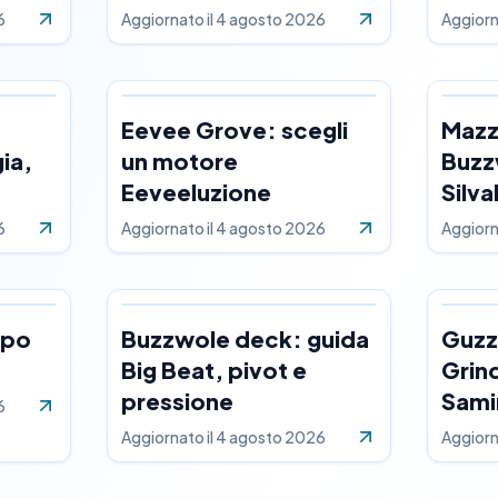
6
Aggiornato il
4 agosto 2026
Aggiorn
Eevee Grove: scegli
Mazz
ia,
un motore
Buzz
Eeveeluzione
Silva
6
Aggiornato il
4 agosto 2026
Aggiorn
mpo
Buzzwole deck: guida
Guzz
Big Beat, pivot e
Grin
pressione
Sami
6
Aggiornato il
4 agosto 2026
Aggiorn