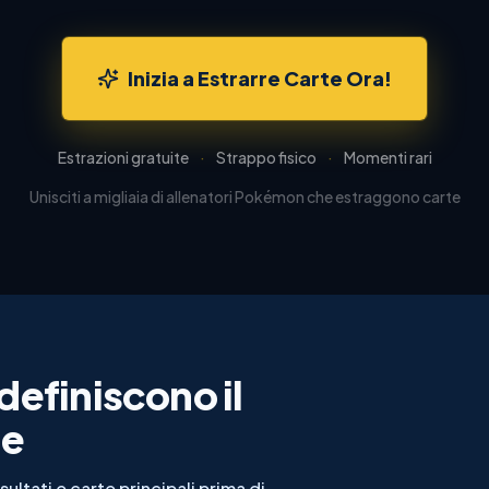
Inizia a Estrarre Carte Ora!
Estrazioni gratuite
·
Strappo fisico
·
Momenti rari
Unisciti a migliaia di allenatori Pokémon che estraggono carte
definiscono il
le
ltati e carte principali prima di