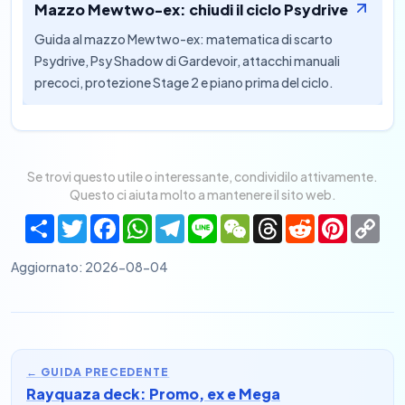
Mazzo Mewtwo-ex: chiudi il ciclo Psydrive
Guida al mazzo Mewtwo-ex: matematica di scarto
Psydrive, Psy Shadow di Gardevoir, attacchi manuali
precoci, protezione Stage 2 e piano prima del ciclo.
Se trovi questo utile o interessante, condividilo attivamente.
Questo ci aiuta molto a mantenere il sito web.
Share
Twitter
Facebook
WhatsApp
Telegram
Line
WeChat
Threads
Reddit
Pinteres
Co
Lin
Aggiornato
:
2026-08-04
←
GUIDA PRECEDENTE
Rayquaza deck: Promo, ex e Mega