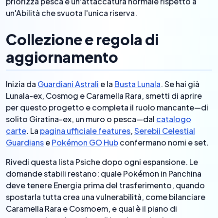
priorizza pesca e un'attaccatura normale rispetto a
un'Abilità che svuota l'unica riserva.
Collezione e regola di
aggiornamento
Inizia da
Guardiani Astrali
e la
Busta Lunala
. Se hai già
Lunala-ex, Cosmog e Caramella Rara, smetti di aprire
per questo progetto e completa il ruolo mancante—di
solito Giratina-ex, un muro o pesca—dal
catalogo
carte
. La
pagina ufficiale features
,
Serebii Celestial
Guardians
e
Pokémon GO Hub
confermano nomi e set.
Rivedi questa lista Psiche dopo ogni espansione. Le
domande stabili restano: quale Pokémon in Panchina
deve tenere Energia prima del trasferimento, quando
spostarla tutta crea una vulnerabilità, come bilanciare
Caramella Rara e Cosmoem, e qual è il piano di