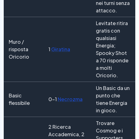
nei turni senza
attacco.
Levitate ritira
gratis con
qualsiasi
Muro /
Energia;
risposta
1
Giratina
Spooky Shot
Oricorio
a 70 risponde
a molti
Oricorio.
Un Basic da un
Basic
punto che
0–1
Necrozma
flessibile
tiene Energia
in gioco.
Trovare
2 Ricerca
Cosmog e i
Accademica, 2
Supporters