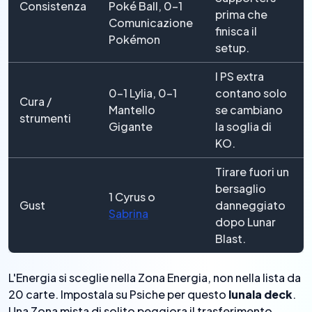
Consistenza
Poké Ball, 0–1
prima che
Comunicazione
finisca il
Pokémon
setup.
I PS extra
0–1 Lylia, 0–1
contano solo
Cura /
Mantello
se cambiano
strumenti
Gigante
la soglia di
KO.
Tirare fuori un
bersaglio
1 Cyrus o
Gust
danneggiato
Sabrina
dopo Lunar
Blast.
L'Energia si sceglie nella Zona Energia, non nella lista da
20 carte. Impostala su Psiche per questo
lunala deck
.
Una Zona mista di solito peggiora il trasferimento