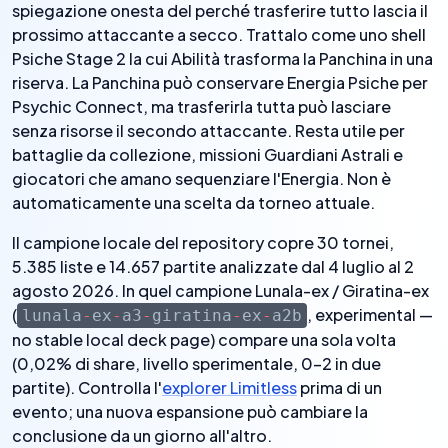
spiegazione onesta del perché trasferire tutto lascia il
prossimo attaccante a secco. Trattalo come uno shell
Psiche Stage 2 la cui Abilità trasforma la Panchina in una
riserva. La Panchina può conservare Energia Psiche per
Psychic Connect, ma trasferirla tutta può lasciare
senza risorse il secondo attaccante. Resta utile per
battaglie da collezione, missioni Guardiani Astrali e
giocatori che amano sequenziare l'Energia. Non è
automaticamente una scelta da torneo attuale.
Il campione locale del repository copre 30 tornei,
5.385 liste e 14.657 partite analizzate dal 4 luglio al 2
agosto 2026. In quel campione Lunala-ex / Giratina-ex
(
, experimental —
lunala
-
ex
-
a3
-
giratina
-
ex
-
a2b
no stable local deck page) compare una sola volta
(0,02% di share, livello sperimentale, 0–2 in due
partite). Controlla l'
explorer Limitless
prima di un
evento; una nuova espansione può cambiare la
conclusione da un giorno all'altro.