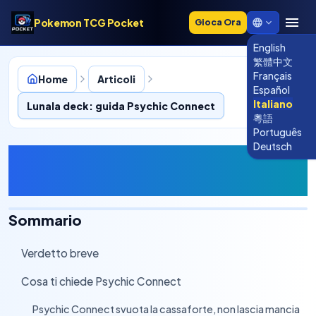
Pokemon TCG Pocket
Gioca Ora
English
繁體中文
Français
Home
Articoli
Español
Italiano
Lunala deck: guida Psychic Connect
粵語
Português
Deutsch
Lunala deck: guida Psychic
Connect
Sommario
Verdetto breve
›
Cosa ti chiede Psychic Connect
›
Psychic Connect svuota la cassaforte, non lascia mancia
›