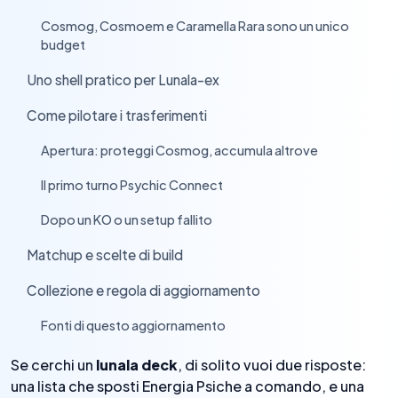
Cosmog, Cosmoem e Caramella Rara sono un unico
›
budget
Uno shell pratico per Lunala-ex
›
Come pilotare i trasferimenti
›
Apertura: proteggi Cosmog, accumula altrove
›
Il primo turno Psychic Connect
›
Dopo un KO o un setup fallito
›
Matchup e scelte di build
›
Collezione e regola di aggiornamento
›
Fonti di questo aggiornamento
›
Se cerchi un
lunala deck
, di solito vuoi due risposte:
una lista che sposti Energia Psiche a comando, e una