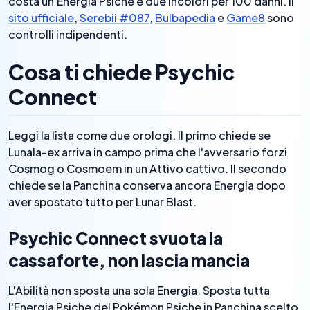
costa un'Energia Psiche e due Incolori per 100 danni. Il
sito ufficiale
,
Serebii #087
,
Bulbapedia
e
Game8
sono
controlli indipendenti.
Cosa ti chiede Psychic
Connect
Leggi la lista come due orologi. Il primo chiede se
Lunala-ex arriva in campo prima che l'avversario forzi
Cosmog o Cosmoem in un Attivo cattivo. Il secondo
chiede se la Panchina conserva ancora Energia dopo
aver spostato tutto per Lunar Blast.
Psychic Connect svuota la
cassaforte, non lascia mancia
L'Abilità non sposta una sola Energia. Sposta tutta
l'Energia Psiche del Pokémon Psiche in Panchina scelto.