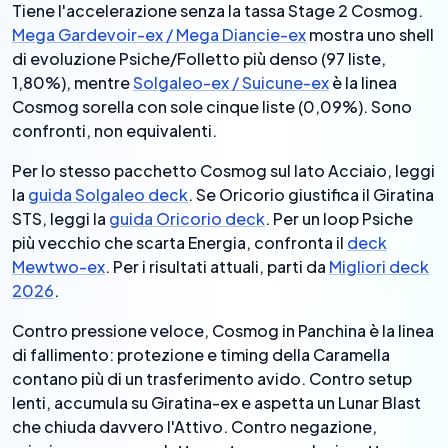
Tiene l'accelerazione senza la tassa Stage 2 Cosmog.
Mega Gardevoir-ex / Mega Diancie-ex
mostra uno shell
di evoluzione Psiche/Folletto più denso (97 liste,
1,80%), mentre
Solgaleo-ex / Suicune-ex
è la linea
Cosmog sorella con sole cinque liste (0,09%). Sono
confronti, non equivalenti.
Per lo stesso pacchetto Cosmog sul lato Acciaio, leggi
la
guida Solgaleo deck
. Se Oricorio giustifica il Giratina
STS, leggi la
guida Oricorio deck
. Per un loop Psiche
più vecchio che scarta Energia, confronta il
deck
Mewtwo-ex
. Per i risultati attuali, parti da
Migliori deck
2026
.
Contro pressione veloce, Cosmog in Panchina è la linea
di fallimento: protezione e timing della Caramella
contano più di un trasferimento avido. Contro setup
lenti, accumula su Giratina-ex e aspetta un Lunar Blast
che chiuda davvero l'Attivo. Contro negazione,