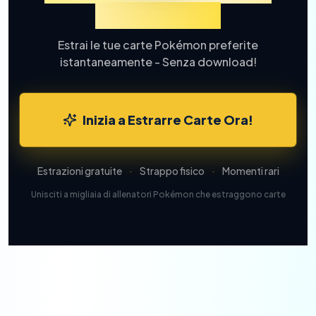
Carte Online
Estrai le tue carte Pokémon preferite
istantaneamente - Senza download!
Inizia a Estrarre Carte Ora!
Estrazioni gratuite
·
Strappo fisico
·
Momenti rari
Unisciti a migliaia di allenatori Pokémon che estraggono carte