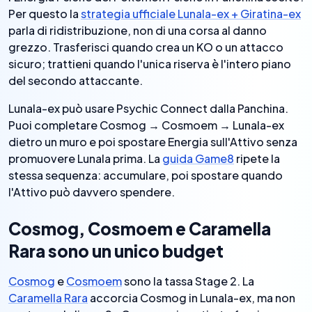
Per questo la
strategia ufficiale Lunala-ex + Giratina-ex
parla di ridistribuzione, non di una corsa al danno
grezzo. Trasferisci quando crea un KO o un attacco
sicuro; trattieni quando l'unica riserva è l'intero piano
del secondo attaccante.
Lunala-ex può usare Psychic Connect dalla Panchina.
Puoi completare Cosmog → Cosmoem → Lunala-ex
dietro un muro e poi spostare Energia sull'Attivo senza
promuovere Lunala prima. La
guida Game8
ripete la
stessa sequenza: accumulare, poi spostare quando
l'Attivo può davvero spendere.
Cosmog, Cosmoem e Caramella
Rara sono un unico budget
Cosmog
e
Cosmoem
sono la tassa Stage 2. La
Caramella Rara
accorcia Cosmog in Lunala-ex, ma non