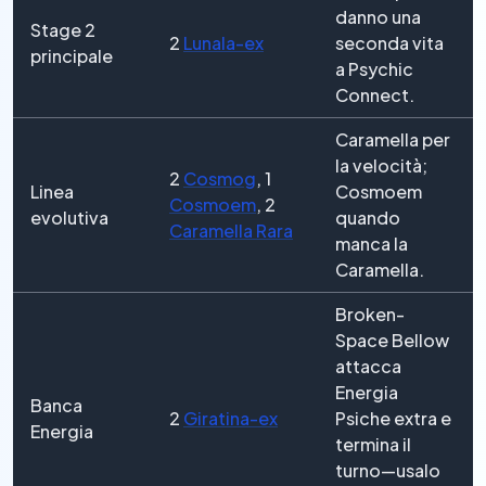
danno una
Stage 2
2
Lunala-ex
seconda vita
principale
a Psychic
Connect.
Caramella per
la velocità;
2
Cosmog
, 1
Linea
Cosmoem
Cosmoem
, 2
evolutiva
quando
Caramella Rara
manca la
Caramella.
Broken-
Space Bellow
attacca
Energia
Banca
2
Giratina-ex
Psiche extra e
Energia
termina il
turno—usalo