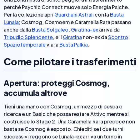
perché Psychic Connect muove solo Energia Psiche.
Per la collezione apri
Guardiani Astrali
con la
Busta
Lunala
; Cosmog, Cosmoem e Caramella Rara passano
anche dalla
Busta Solgaleo
.
Giratina-ex
arriva da
Tripudio Splendente
, e il
Giratina
non-ex da
Scontro
Spaziotemporale
via la
Busta Palkia
.
Come pilotare i trasferimenti
Apertura: proteggi Cosmog,
accumula altrove
Tieni una mano con Cosmog, un mezzo di pesca o
ricerca e un Basic che possa restare Attivo mentre si
costruisce lo Stage 2. Una Caramella Rara precoce non
basta se Cosmog è esposto. Chiediti se i due turni
successivi reggono se Lunala-ex arriva un turno in