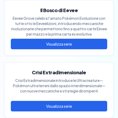
Il Bosco di Eevee
Eevee Grove celebra l'amato Pokémon Evoluzione con
tutte otto le Eeveelizioni, introducendo meccaniche
rivoluzionarie che permettono fino a quattro carte Eevee
per mazzo e la prima carta ex evolutiva
Crisi Extradimensionale
Crisi Extradimensionale introduce le Ultracreature—
Pokémon ultraterreni dallo spazio interdimensionale—
con nuove meccaniche e strategie dirompenti