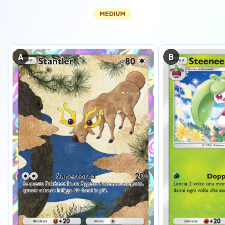
MEDIUM
A
B