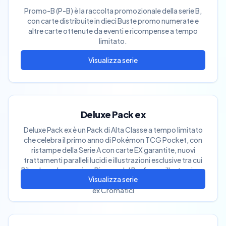
Promo-B (P-B) è la raccolta promozionale della serie B,
con carte distribuite in dieci Buste promo numerate e
altre carte ottenute da eventi e ricompense a tempo
limitato.
Deluxe Pack ex
Deluxe Pack ex è un Pack di Alta Classe a tempo limitato
che celebra il primo anno di Pokémon TCG Pocket, con
ristampe della Serie A con carte EX garantite, nuovi
trattamenti paralleli lucidi e illustrazioni esclusive tra cui
Pikachu ex Immersivo, Ricerca del Professor illustrazione
completa, Caramella Rara Corona e Darkrai ex & Giratina
ex Cromatici