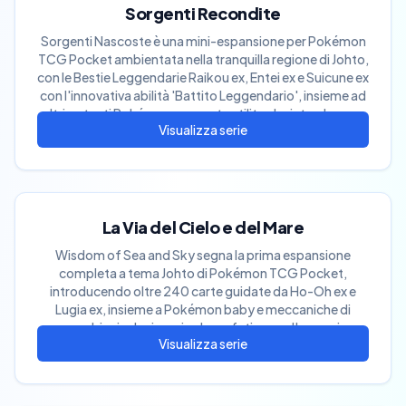
Sorgenti Recondite
Sorgenti Nascoste è una mini-espansione per Pokémon
TCG Pocket ambientata nella tranquilla regione di Johto,
con le Bestie Leggendarie Raikou ex, Entei ex e Suicune ex
con l'innovativa abilità 'Battito Leggendario', insieme ad
altri potenti Pokémon ex e carte utility che introducono
nuova profondità strategica
La Via del Cielo e del Mare
Wisdom of Sea and Sky segna la prima espansione
completa a tema Johto di Pokémon TCG Pocket,
introducendo oltre 240 carte guidate da Ho-Oh ex e
Lugia ex, insieme a Pokémon baby e meccaniche di
scambio rivoluzionarie che enfatizzano l'armonia
elementale tra terra, mare e cielo