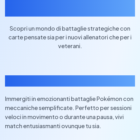
TCG Pocket
Scopri un mondo di battaglie strategiche con
carte pensate sia per i nuovi allenatori che per i
veterani.
Gameplay Veloce e Intuitivo
Immergiti in emozionanti battaglie Pokémon con
meccaniche semplificate. Perfetto per sessioni
veloci in movimento o durante una pausa, vivi
match entusiasmanti ovunque tu sia.