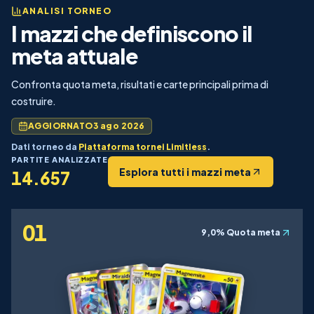
ANALISI TORNEO
I mazzi che definiscono il
meta attuale
Confronta quota meta, risultati e carte principali prima di
costruire.
AGGIORNATO
3 ago 2026
Dati torneo da
Piattaforma tornei Limitless
.
PARTITE ANALIZZATE
Esplora tutti i mazzi meta
14.657
01
9,0%
Quota meta