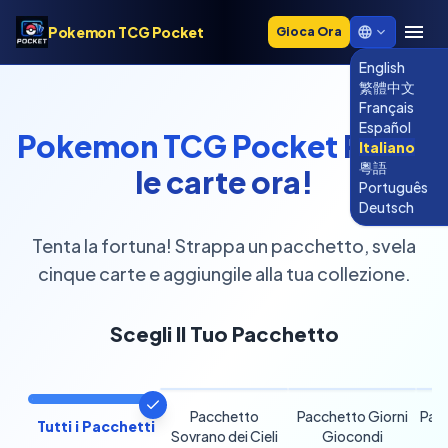
Pokemon TCG Pocket
Gioca Ora
English
繁體中文
Français
Español
Pokemon TCG Pocket
Pesca
Italiano
粵語
le carte ora!
Português
Deutsch
Tenta la fortuna! Strappa un pacchetto, svela
cinque carte e aggiungile alla tua collezione.
Scegli Il Tuo Pacchetto
Pacchetto
Pacchetto Giorni
Pac
Tutti i Pacchetti
Sovrano dei Cieli
Giocondi
d