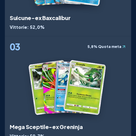
Suicune-ex Baxcalibur
Vittorie
:
52,0%
03
5,8%
Quota meta
Mega Sceptile-ex Greninja