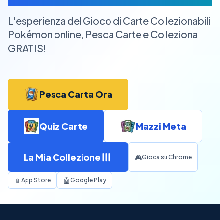
L'esperienza del Gioco di Carte Collezionabili
Pokémon online, Pesca Carte e Colleziona
GRATIS!
Pesca Carta Ora
Quiz Carte
Mazzi Meta
La Mia Collezione
🎮
Gioca su Chrome
📱
🤖
App Store
Google Play