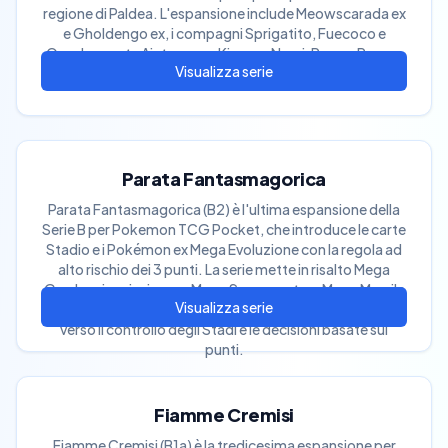
regione di Paldea. L'espansione include Meowscarada ex
e Gholdengo ex, i compagni Sprigatito, Fuecoco e
Quaxly e carte Aiuto come Kissara, Nemi, Pepe e Penny.
Parata Fantasmagorica
Parata Fantasmagorica (B2) è l'ultima espansione della
Serie B per Pokemon TCG Pocket, che introduce le carte
Stadio e i Pokémon ex Mega Evoluzione con la regola ad
alto rischio dei 3 punti. La serie mette in risalto Mega
Gardevoir ex insieme a Mega Swampert ex, Mega Mawile
ex e Ogerpon Maschera Turchese ex, spingendo il meta
verso il controllo degli Stadi e le decisioni basate sui
punti.
Fiamme Cremisi
Fiamme Cremisi (B1a) è la tredicesima espansione per