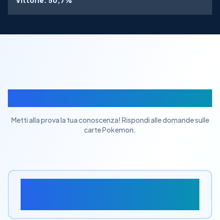
Vittorie
:
50,7%
Quiz Carte Pokemon
Metti alla prova la tua conoscenza! Rispondi alle domande sulle
carte Pokemon.
Quale carta ha la rarità "Una
Stella"?