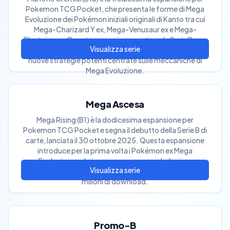
Pokemon TCG Pocket, che presenta le forme di Mega
Evoluzione dei Pokémon iniziali originali di Kanto tra cui
Mega-Charizard Y ex, Mega-Venusaur ex e Mega-
Blastoise ex. Questa espansione continua la Serie B con
illustrazioni a tema laboratorio di ricerca e introduce
nuove strategie potenti centrate sulle meccaniche di
Mega Evoluzione.
Mega Ascesa
Mega Rising (B1) è la dodicesima espansione per
Pokemon TCG Pocket e segna il debutto della Serie B di
carte, lanciata il 30 ottobre 2025. Questa espansione
introduce per la prima volta i Pokémon ex Mega
Evoluzione nel gioco, commemorando il primo
anniversario di Pokemon TCG Pocket con oltre 150
milioni di download.
Promo-B