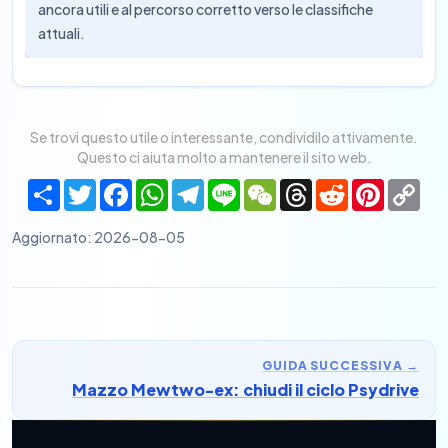
ancora utili e al percorso corretto verso le classifiche
attuali.
Se trovi questo utile o interessante, condividilo attivamente.
Questo ci aiuta molto a mantenere il sito web.
Share
Twitter
Facebook
WhatsApp
Telegram
Line
WeChat
Threads
Reddit
Pinteres
Co
Lin
Aggiornato
:
2026-08-05
GUIDA SUCCESSIVA
→
Mazzo Mewtwo-ex: chiudi il ciclo Psydrive