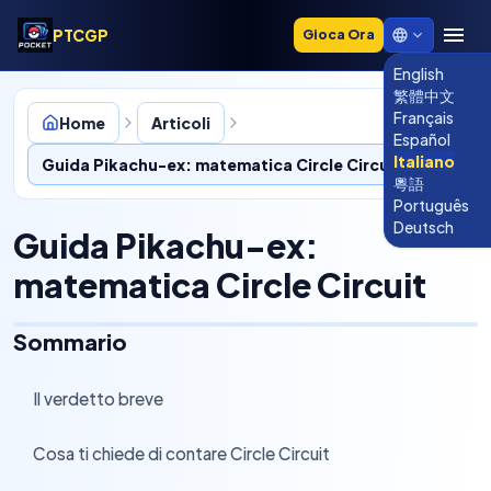
PTCGP
Gioca Ora
English
繁體中文
Français
Home
Articoli
Español
Italiano
Guida Pikachu-ex: matematica Circle Circuit
粵語
Português
Deutsch
Guida Pikachu-ex:
matematica Circle Circuit
Sommario
Il verdetto breve
›
Cosa ti chiede di contare Circle Circuit
›