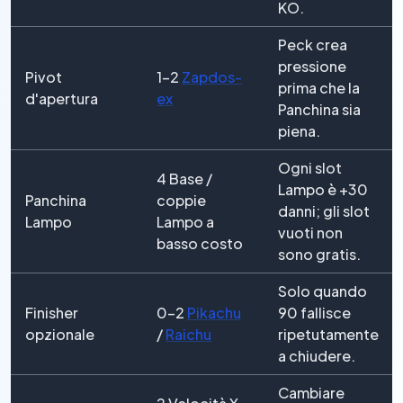
KO.
Peck crea
pressione
Pivot
1–2
Zapdos-
prima che la
d'apertura
ex
Panchina sia
piena.
Ogni slot
4 Base /
Lampo è +30
Panchina
coppie
danni; gli slot
Lampo
Lampo a
vuoti non
basso costo
sono gratis.
Solo quando
Finisher
0–2
Pikachu
90 fallisce
opzionale
/
Raichu
ripetutamente
a chiudere.
Cambiare