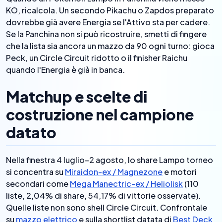
KO, ricalcola. Un secondo Pikachu o Zapdos preparato
dovrebbe già avere Energia se l'Attivo sta per cadere.
Se la Panchina non si può ricostruire, smetti di fingere
che la lista sia ancora un mazzo da 90 ogni turno: gioca
Peck, un Circle Circuit ridotto o il finisher Raichu
quando l'Energia è già in banca.
Matchup e scelte di
costruzione nel campione
datato
Nella finestra 4 luglio–2 agosto, lo share Lampo torneo
si concentra su
Miraidon-ex / Magnezone
e motori
secondari come
Mega Manectric-ex / Heliolisk
(110
liste, 2,04% di share, 54,17% di vittorie osservate).
Quelle liste non sono shell Circle Circuit. Confrontale
su
mazzo elettrico
e sulla shortlist datata di
Best Deck