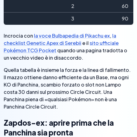
2
60
3
90
Incrocia con
la voce Bulbapedia di Pikachu ex
,
la
checklist Genetic Apex di Serebii
e il
sito ufficiale
Pokémon TCG Pocket
quando una pagina tradotta o
un vecchio video è in disaccordo.
Quella tabella è insieme la forza e la linea di fallimento.
Il mazzo ottiene danno efficiente da un Base, ma ogni
KO di Panchina, scambio forzato o slot non Lampo
costa 30 danni sul prossimo Circle Circuit. Una
Panchina piena di «qualsiasi Pokémon» non è una
Panchina Circle Circuit.
Zapdos-ex: aprire prima che la
Panchina sia pronta