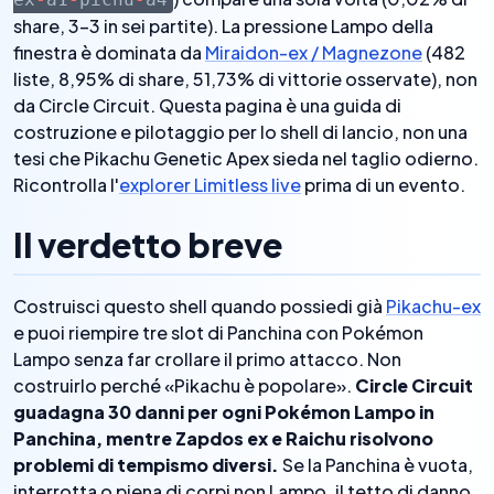
share, 3–3 in sei partite). La pressione Lampo della
finestra è dominata da
Miraidon-ex / Magnezone
(482
liste, 8,95% di share, 51,73% di vittorie osservate), non
da Circle Circuit. Questa pagina è una guida di
costruzione e pilotaggio per lo shell di lancio, non una
tesi che Pikachu Genetic Apex sieda nel taglio odierno.
Ricontrolla l'
explorer Limitless live
prima di un evento.
Il verdetto breve
Costruisci questo shell quando possiedi già
Pikachu-ex
e puoi riempire tre slot di Panchina con Pokémon
Lampo senza far crollare il primo attacco. Non
costruirlo perché «Pikachu è popolare».
Circle Circuit
guadagna 30 danni per ogni Pokémon Lampo in
Panchina, mentre Zapdos ex e Raichu risolvono
problemi di tempismo diversi.
Se la Panchina è vuota,
interrotta o piena di corpi non Lampo, il tetto di danno