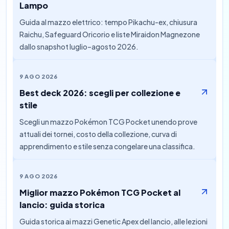
Lampo
Guida al mazzo elettrico: tempo Pikachu-ex, chiusura
Raichu, Safeguard Oricorio e liste Miraidon Magnezone
dallo snapshot luglio–agosto 2026.
9 AGO 2026
Best deck 2026: scegli per collezione e
stile
Scegli un mazzo Pokémon TCG Pocket unendo prove
attuali dei tornei, costo della collezione, curva di
apprendimento e stile senza congelare una classifica.
9 AGO 2026
Miglior mazzo Pokémon TCG Pocket al
lancio: guida storica
Guida storica ai mazzi Genetic Apex del lancio, alle lezioni