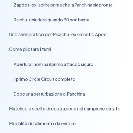
Zapdos-ex: aprire prima che la Panchina sia pronta
›
Raichu: chiudere quando 90 non basta
›
Uno shell pratico per Pikachu-ex Genetic Apex
›
Come pilotare i turni
›
Apertura: nomina il primo attacco sicuro
›
Il primo Circle Circuit completo
›
Dopo una perturbazione di Panchina
›
Matchup e scelte di costruzione nel campione datato
›
Modalità di fallimento da evitare
›