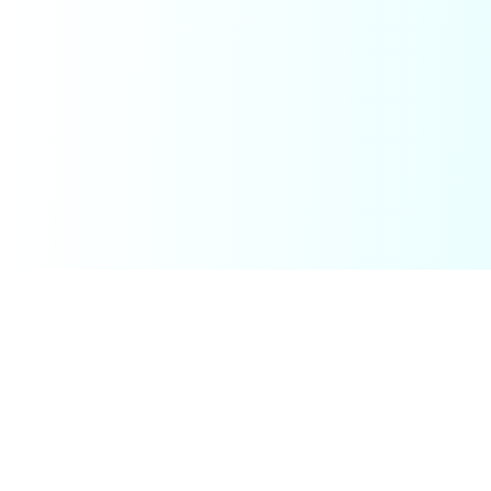
SOSTIENI IL SITO
Hai suggerimenti?
Idee, bug o un pensiero rapido: tutto aiuta. Se il sito ti è utile, un