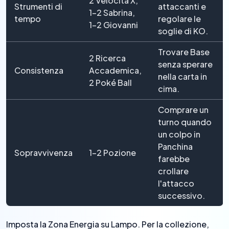
2 Velocità X,
Strumenti di
attaccanti e
1–2 Sabrina,
tempo
regolare le
1–2 Giovanni
soglie di KO.
Trovare Base
2 Ricerca
senza sperare
Consistenza
Accademica,
nella carta in
2 Poké Ball
cima.
Comprare un
turno quando
un colpo in
Panchina
Sopravvivenza
1–2 Pozione
farebbe
crollare
l'attacco
successivo.
Imposta la Zona Energia su Lampo. Per la collezione,