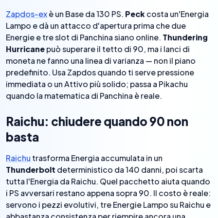
Zapdos-ex
è un Base da 130 PS.
Peck
costa un'Energia
Lampo e dà un attacco d'apertura prima che due
Energie e tre slot di Panchina siano online.
Thundering
Hurricane
può superare il tetto di 90, ma i lanci di
moneta ne fanno una linea di varianza — non il piano
predefinito. Usa Zapdos quando ti serve pressione
immediata o un Attivo più solido; passa a Pikachu
quando la matematica di Panchina è reale.
Raichu: chiudere quando 90 non
basta
Raichu
trasforma Energia accumulata in un
Thunderbolt
deterministico da 140 danni, poi scarta
tutta l'Energia da Raichu. Quel pacchetto aiuta quando
i PS avversari restano appena sopra 90. Il costo è reale:
servono i pezzi evolutivi, tre Energie Lampo su Raichu e
abbastanza consistenza per riempire ancora una