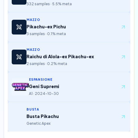
332 samples · 5.5% meta
MAZZO
Pikachu-ex Pichu
3 samples · 0.1% meta
MAZZO
Raichu di Alola-ex Pikachu-ex
2 samples · 0.2% meta
ESPANSIONE
Geni Supremi
A1 · 2024-10-30
BUSTA
Busta Pikachu
Genetic Apex