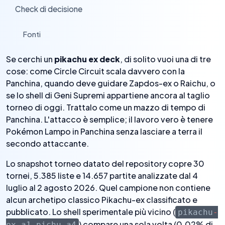
Check di decisione
›
Fonti
›
Se cerchi un
pikachu ex deck
, di solito vuoi una di tre
cose: come Circle Circuit scala davvero con la
Panchina, quando deve guidare Zapdos-ex o Raichu, o
se lo shell di Geni Supremi appartiene ancora al taglio
torneo di oggi. Trattalo come un mazzo di tempo di
Panchina. L'attacco è semplice; il lavoro vero è tenere
Pokémon Lampo in Panchina senza lasciare a terra il
secondo attaccante.
Lo snapshot torneo datato del repository copre 30
tornei, 5.385 liste e 14.657 partite analizzate dal 4
luglio al 2 agosto 2026. Quel campione non contiene
alcun archetipo classico Pikachu-ex classificato e
pubblicato. Lo shell sperimentale più vicino (
pikachu
-
) compare una sola volta (0,02% di
ex
-
a1
-
pichu
-
a4