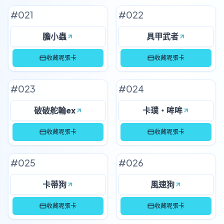
#
021
#
022
膽小蟲
具甲武者
收藏呢張卡
收藏呢張卡
#
023
#
024
破破舵輪ex
卡璞・哞哞
收藏呢張卡
收藏呢張卡
#
025
#
026
卡蒂狗
風速狗
收藏呢張卡
收藏呢張卡