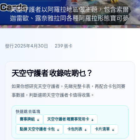
天空守護者以阿羅拉地區做主題，包含索爾
迦雷歐、露奈雅拉同各種阿羅拉形態寶可夢
發行
2025年4月30日
·
239
張卡
天空守護者 收錄咗啲乜？
如果你想研究天空守護者，先睇完整卡表，再配合卡包同賽
事數據，判斷邊啲天空守護者卡值得收集。
快速跳去區塊
賽事牌組
天空守護者 嘅賽事常用卡
↓
↓
點揀 天空守護者 卡包
卡包列表
卡片清單
↓
↓
↓