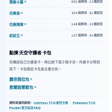
葉綠斗蓬
401 副牌表 · 13 種原型
花舞鳥
324 副牌表 · 31 種原型
花療環環
168 副牌表 · 15 種原型
莉莉艾
127 副牌表 · 26 種原型
點揀 天空守護者 卡包
先確認自己欠邊張卡，再比較下面 2 個卡池。共通卡分唔到
高下，卡包限定卡先係主要分別。
露奈雅拉包
索爾迦雷歐包
資料來源同說明
:
Limitless TCG 系列卡表
·
Pokemon TCG
Pocket 官方玩法 FAQ