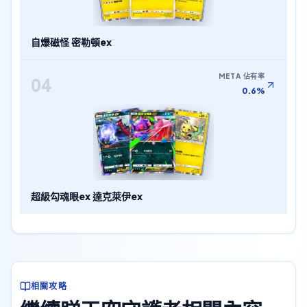
自爆磁怪 密勒頓ex
META 佔有率
04
0.6%
超級勾魂眼ex 達克萊伊ex
相關攻略