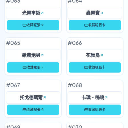
#
063
#
064
光電傘蜥
蟲電寶
收藏呢張卡
收藏呢張卡
#
065
#
066
鍬農炮蟲
花舞鳥
收藏呢張卡
收藏呢張卡
#
067
#
068
托戈德瑪爾
卡璞・鳴鳴
收藏呢張卡
收藏呢張卡
#
069
#
070