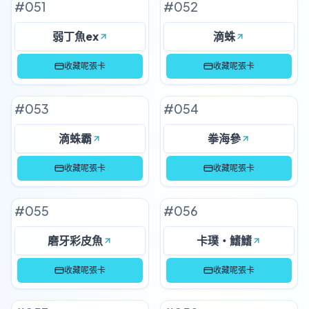
#
051
#
052
弱丁魚ex
滴蛛
收藏呢張卡
收藏呢張卡
#
053
#
054
滴蛛霸
拳海參
收藏呢張卡
收藏呢張卡
#
055
#
056
磨牙彩皮魚
卡璞・鰭鰭
收藏呢張卡
收藏呢張卡