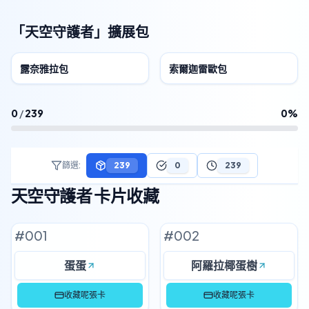
「天空守護者」擴展包
露奈雅拉包
索爾迦雷歐包
0
/
239
0
%
篩選
:
239
0
239
天空守護者 卡片收藏
#
001
#
002
蛋蛋
阿羅拉椰蛋樹
收藏呢張卡
收藏呢張卡