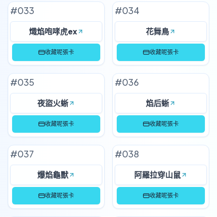
#
033
#
034
熾焰咆哮虎ex
花舞鳥
收藏呢張卡
收藏呢張卡
#
035
#
036
夜盜火蜥
焰后蜥
收藏呢張卡
收藏呢張卡
#
037
#
038
爆焰龜獸
阿羅拉穿山鼠
收藏呢張卡
收藏呢張卡