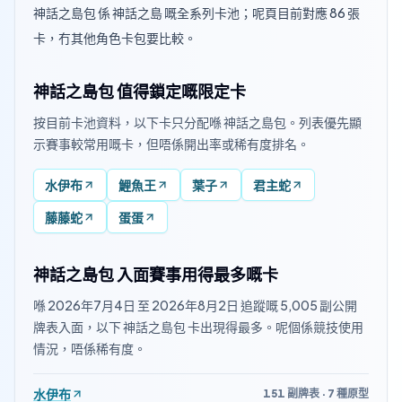
神話之島包 係 神話之島 嘅全系列卡池；呢頁目前對應 86 張
卡，冇其他角色卡包要比較。
神話之島包 值得鎖定嘅限定卡
按目前卡池資料，以下卡只分配喺 神話之島包。列表優先顯
示賽事較常用嘅卡，但唔係開出率或稀有度排名。
水伊布
鯉魚王
葉子
君主蛇
藤藤蛇
蛋蛋
神話之島包 入面賽事用得最多嘅卡
喺 2026年7月4日 至 2026年8月2日 追蹤嘅 5,005 副公開
牌表入面，以下 神話之島包 卡出現得最多。呢個係競技使用
情況，唔係稀有度。
水伊布
151 副牌表 · 7 種原型