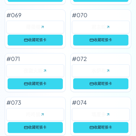
#
069
#
070
椰蛋樹
君主蛇
收藏呢張卡
收藏呢張卡
#
071
#
072
夜盜火蜥
水伊布
收藏呢張卡
收藏呢張卡
#
073
#
074
咚咚鼠
瑪夏多
收藏呢張卡
收藏呢張卡