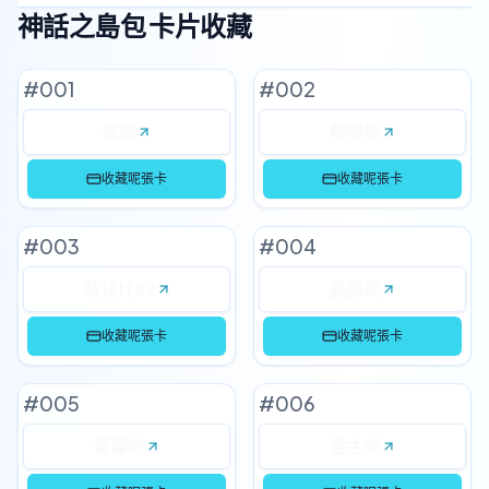
神話之島包
#
001
#
002
蛋蛋
椰蛋樹
收藏呢張卡
收藏呢張卡
#
003
#
004
時拉比ex
藤藤蛇
收藏呢張卡
收藏呢張卡
#
005
#
006
青藤蛇
君主蛇