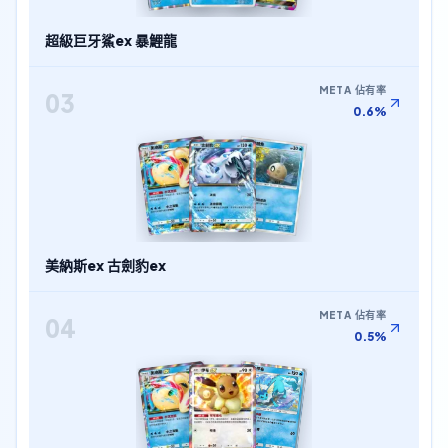
超級巨牙鯊ex 暴鯉龍
META 佔有率
03
0.6%
美納斯ex 古劍豹ex
META 佔有率
04
0.5%