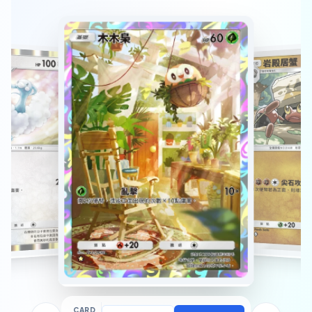
Rising包
隱藏溫
夕青鳥
岩殿
異次元危機包
CARD