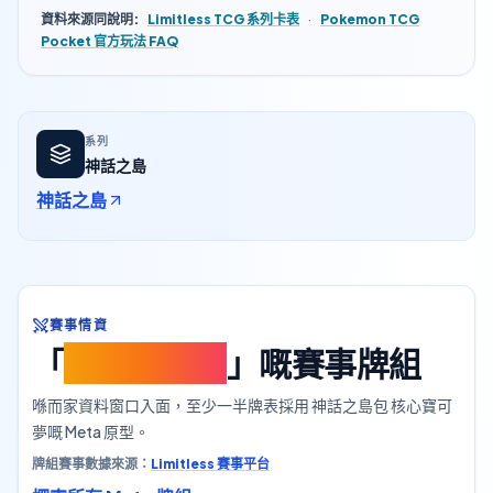
資料來源同說明
:
Limitless TCG 系列卡表
·
Pokemon TCG
Pocket 官方玩法 FAQ
系列
神話之島
神話之島
賽事情資
「
神話之島包
」嘅賽事牌組
喺而家資料窗口入面，至少一半牌表採用 神話之島包 核心寶可
夢嘅 Meta 原型。
牌組賽事數據來源：
Limitless 賽事平台