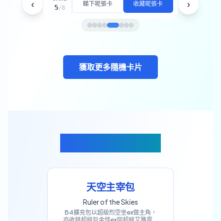
‹
›
睇下呢張卡
收藏呢張卡
木木梟
5
/
8
獲取更多隨機卡片