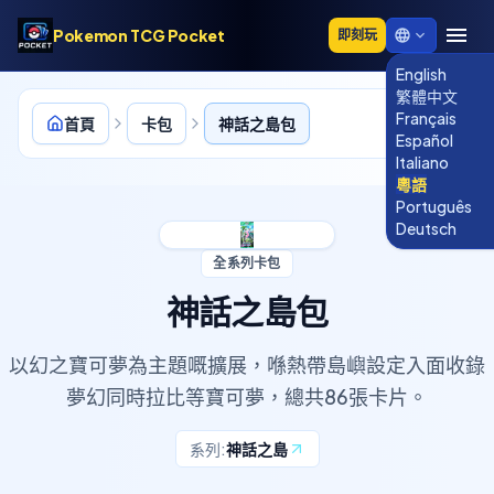
Pokemon TCG Pocket
即刻玩
English
繁體中文
Français
首頁
卡包
神話之島包
Español
Italiano
粵語
Português
Deutsch
神話之島包
以幻之寶可夢為主題嘅擴展，喺熱帶島嶼設定入面收錄
夢幻同時拉比等寶可夢，總共86張卡片。
神話之島