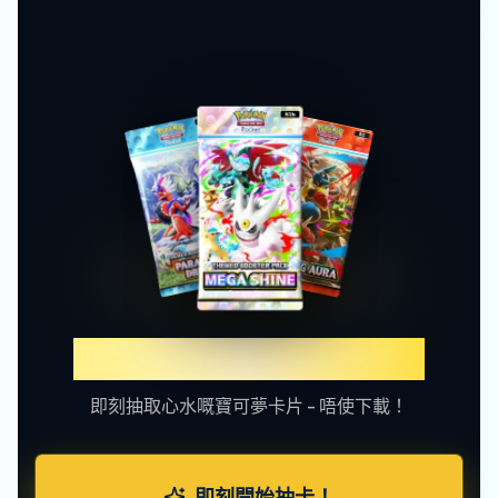
體驗TCGP網上抽卡樂趣
即刻抽取心水嘅寶可夢卡片 - 唔使下載！
即刻開始抽卡！