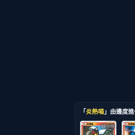
「
炎熱喵
」由邊度進
A3-030