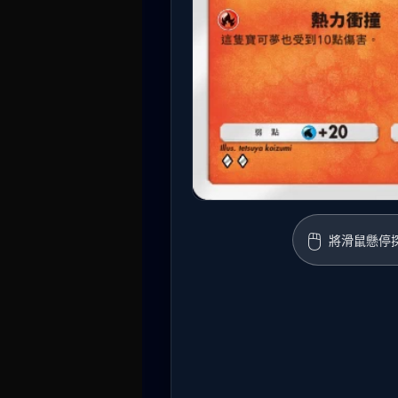
🖱️
將滑鼠懸停探