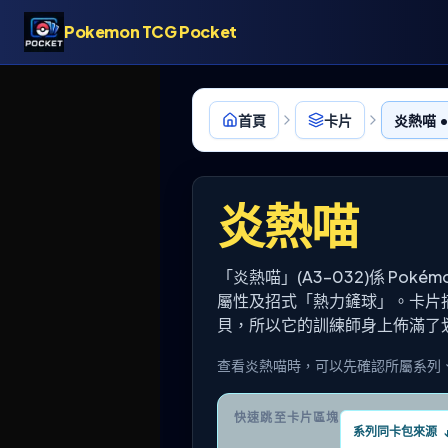
Pokemon TCG Pocket
首頁
卡片
炎熱喵 •
炎熱喵
「炎熱喵」(A3-032)係 Po
屬性及招式「熱力鏟球」。卡片
貝，所以它的訓練師身上佈滿了
查看炎熱喵時，可以先確認所屬系列
快速跳至卡片區塊
系列同卡包來源