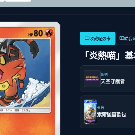
睇我
「炎熱喵」基
系列
天空守護者
卡包
索爾迦雷歐包