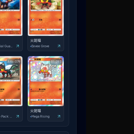
火斑喵
Celestial Guardians
Eevee Grove
A4b-079
B1-293
火斑喵
Deluxe Pack: ex
Mega Rising