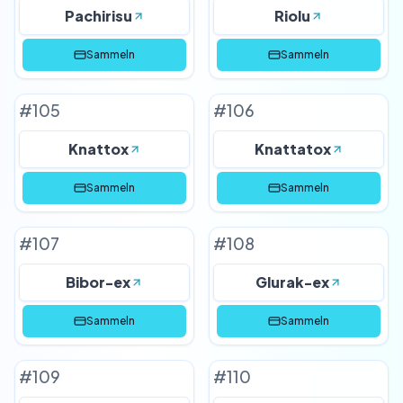
Pachirisu
Riolu
Sammeln
Sammeln
#
105
#
106
Knattox
Knattatox
Sammeln
Sammeln
#
107
#
108
Bibor-ex
Glurak-ex
Sammeln
Sammeln
#
109
#
110