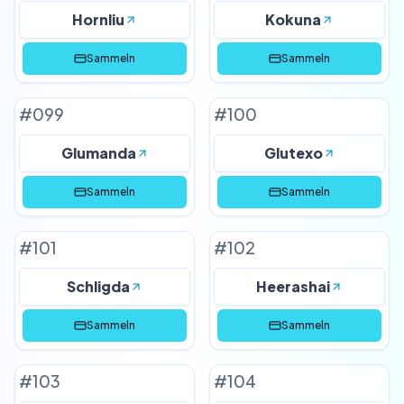
Hornliu
Kokuna
Sammeln
Sammeln
#
099
#
100
Glumanda
Glutexo
Sammeln
Sammeln
#
101
#
102
Schligda
Heerashai
Sammeln
Sammeln
#
103
#
104