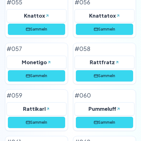
#
055
#
056
Knattox
Knattatox
Sammeln
Sammeln
#
057
#
058
Monetigo
Rattfratz
Sammeln
Sammeln
#
059
#
060
Rattikarl
Pummeluff
Sammeln
Sammeln