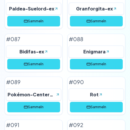
Paldea-Suelord-ex
Granforgita-ex
Sammeln
Sammeln
#
087
#
088
Bidifas-ex
Enigmara
Sammeln
Sammeln
#
089
#
090
Pokémon-Center-Dame
Rot
Sammeln
Sammeln
#
091
#
092