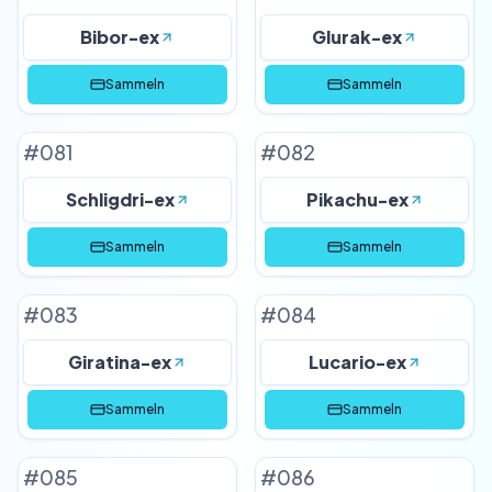
Bibor-ex
Glurak-ex
Sammeln
Sammeln
#
081
#
082
Schligdri-ex
Pikachu-ex
Sammeln
Sammeln
#
083
#
084
Giratina-ex
Lucario-ex
Sammeln
Sammeln
#
085
#
086