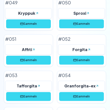
#
049
#
050
Kryppuk
Sproxi
Sammeln
Sammeln
#
051
#
052
Affiti
Forgita
Sammeln
Sammeln
#
053
#
054
Tafforgita
Granforgita-ex
Sammeln
Sammeln