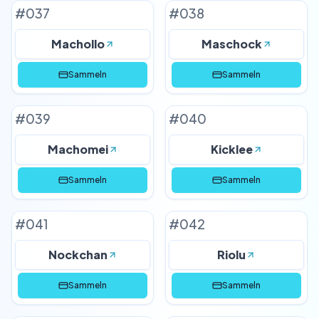
#
037
#
038
Machollo
Maschock
Sammeln
Sammeln
#
039
#
040
Machomei
Kicklee
Sammeln
Sammeln
#
041
#
042
Nockchan
Riolu
Sammeln
Sammeln