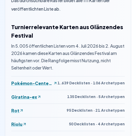
Das durchsuchbare Raster bildet alle 111 Karten der
veröffentlichten Liste ab.
Turnierrelevante Karten aus Glänzendes
Festival
In 5.005 öffentlichen Listen vom 4. Juli 2026 bis 2. August
2026 kamen diese Karten aus Glänzendes Festival am
häufigsten vor. Die Rangfolge misst Nutzung, nicht
Seltenheit oder Wert.
Pokémon-Center-Dame
1.639 Decklisten · 106 Archetypen
Giratina-ex
135 Decklisten · 5 Archetypen
Rot
95 Decklisten · 21 Archetypen
Riolu
50 Decklisten · 4 Archetypen