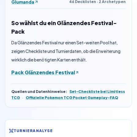
Glumanda
46 Decklisten · 2 Archetypen
So wählst du ein Glänzendes Festival-
Pack
Da Glänzendes Festival nur einen Set-weiten Pool hat,
zeigen Checkliste und Turnierdaten, ob die Erweiterung
wirklich die benötigten Karten enthält.
Pack Glänzendes Festival
Quellen und Datenhinweise
:
Set-Checkliste bei Limitless
TCG
·
Offizielle Pokemon TCG Pocket Gameplay-FAQ
TURNIERANALYSE