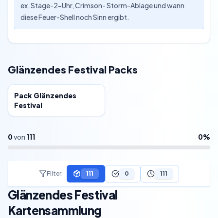
ex, Stage-2-Uhr, Crimson- Storm-Ablage und wann
diese Feuer-Shell noch Sinn ergibt.
Glänzendes Festival Packs
Special
Pack Glänzendes
Festival
0
von
111
0
%
Filter
:
111
0
111
Glänzendes Festival
Kartensammlung