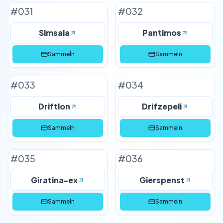
#
031
#
032
Simsala
Pantimos
Sammeln
Sammeln
#
033
#
034
Driftlon
Drifzepeli
Sammeln
Sammeln
#
035
#
036
Giratina-ex
Gierspenst
Sammeln
Sammeln