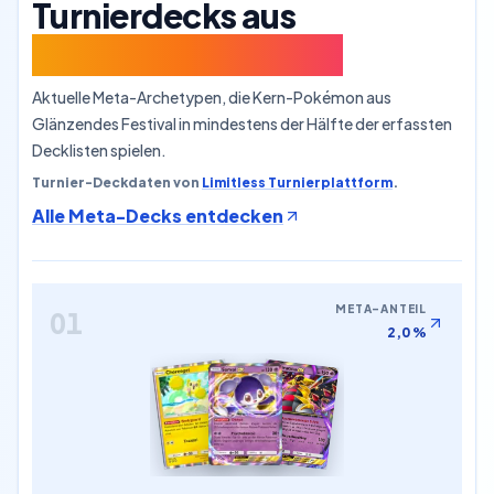
Turnierdecks aus
Glänzendes Festival
Aktuelle Meta-Archetypen, die Kern-Pokémon aus
Glänzendes Festival in mindestens der Hälfte der erfassten
Decklisten spielen.
Turnier-Deckdaten von
Limitless Turnierplattform
.
Alle Meta-Decks entdecken
META-ANTEIL
01
2,0 %