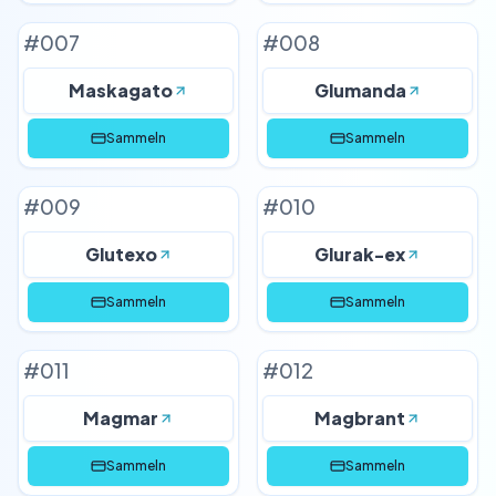
#
007
#
008
Maskagato
Glumanda
Sammeln
Sammeln
#
009
#
010
Glutexo
Glurak-ex
Sammeln
Sammeln
#
011
#
012
Magmar
Magbrant
Sammeln
Sammeln