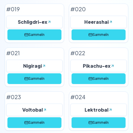
#
019
#
020
Schligdri-ex
Heerashai
Sammeln
Sammeln
#
021
#
022
Nigiragi
Pikachu-ex
Sammeln
Sammeln
#
023
#
024
Voltobal
Lektrobal
Sammeln
Sammeln