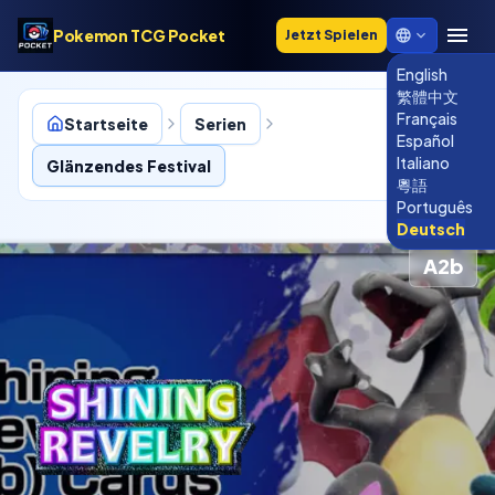
Pokemon TCG Pocket
Jetzt Spielen
English
繁體中文
Français
Startseite
Serien
Español
Italiano
Glänzendes Festival
粵語
Português
Deutsch
A2b