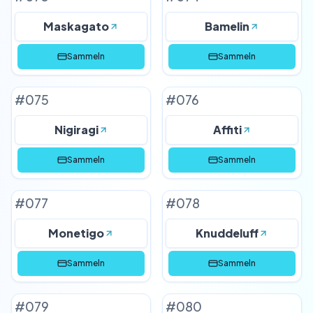
Maskagato
Bamelin
Sammeln
Sammeln
#
075
#
076
Nigiragi
Affiti
Sammeln
Sammeln
#
077
#
078
Monetigo
Knuddeluff
Sammeln
Sammeln
#
079
#
080