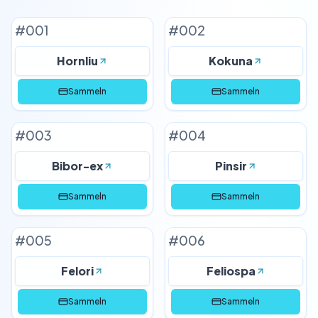
#
001
#
002
Hornliu
Kokuna
Sammeln
Sammeln
#
003
#
004
Bibor-ex
Pinsir
Sammeln
Sammeln
#
005
#
006
Felori
Feliospa
Sammeln
Sammeln