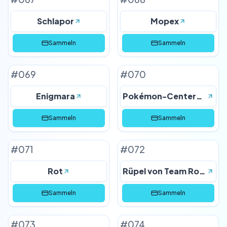
Schlapor
Mopex
Sammeln
Sammeln
#
069
#
070
Enigmara
Pokémon-Center-Dame
Sammeln
Sammeln
#
071
#
072
Rot
Rüpel von Team Rocket
Sammeln
Sammeln
#
073
#
074