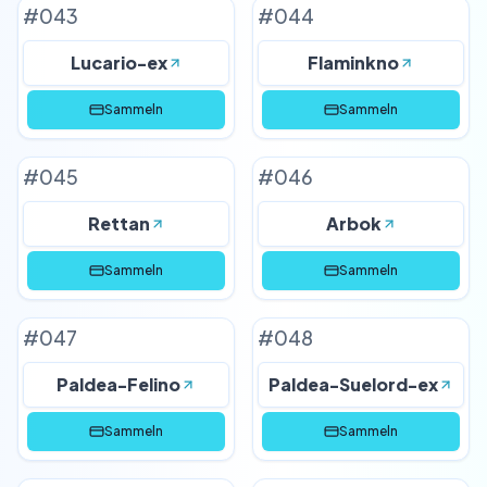
#
043
#
044
Lucario-ex
Flaminkno
Sammeln
Sammeln
#
045
#
046
Rettan
Arbok
Sammeln
Sammeln
#
047
#
048
Paldea-Felino
Paldea-Suelord-ex
Sammeln
Sammeln