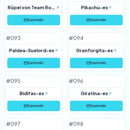
Rüpel von Team Rocket
Pikachu-ex
Sammeln
Sammeln
#
093
#
094
Paldea-Suelord-ex
Granforgita-ex
Sammeln
Sammeln
#
095
#
096
Bidifas-ex
Giratina-ex
Sammeln
Sammeln
#
097
#
098