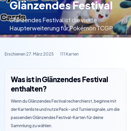
Glänzendes Festival
Glänzendes Festival ist die vierte
Haupterweiterung für Pokémon TCGP
Erschienen
27. März 2025
·
111
Karten
Was ist in Glänzendes Festival
enthalten?
Wenn du Glänzendes Festival recherchierst, beginne mit
der Kartenliste und nutze Pack- und Turniersignale, um die
passenden Glänzendes Festival-Karten für deine
Sammlung zu wählen.