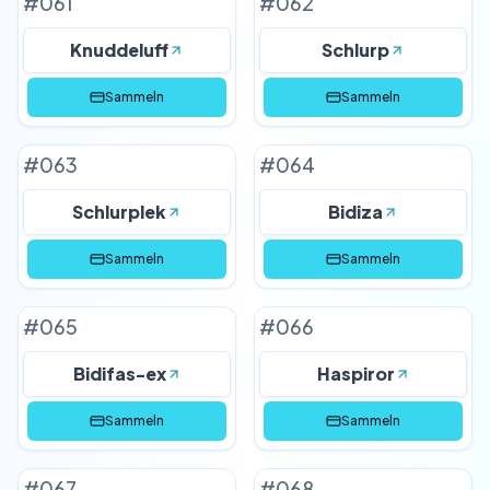
#
061
#
062
Knuddeluff
Schlurp
Sammeln
Sammeln
#
063
#
064
Schlurplek
Bidiza
Sammeln
Sammeln
#
065
#
066
Bidifas-ex
Haspiror
Sammeln
Sammeln
#
067
#
068