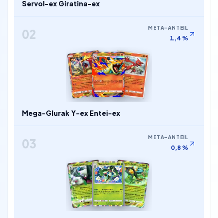
Servol-ex Giratina-ex
META-ANTEIL
02
1,4 %
Mega-Glurak Y-ex Entei-ex
META-ANTEIL
03
0,8 %