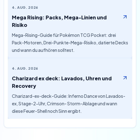
4. AUG. 2026
Mega Rising: Packs, Mega-Linien und
Risiko
Mega-Rising-Guide für Pokémon TCG Pocket: drei
Pack-Motoren, Drei-Punkte-Mega-Risiko, datierte Decks
und wann du aufhören solltest.
4. AUG. 2026
Charizard ex deck: Lavados, Uhren und
Recovery
Charizard-ex-deck-Guide: Inferno Dance von Lavados-
ex, Stage-2-Uhr, Crimson- Storm-Ablage und wann
diese Feuer-Shell noch Sinn ergibt.