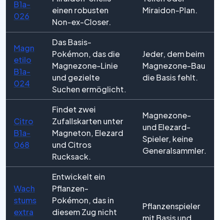
B1a-
einen robusten
Miraidon-Plan.
026
Non-ex-Closer.
Das Basis-
Magn
Pokémon, das die
Jeder, dem beim
etilo
Magnezone-Linie
Magnezone-Bau
B1a-
und gezielte
die Basis fehlt.
024
Suchen ermöglicht.
Findet zwei
Magnezone-
Citro
Zufallskarten unter
und Elezard-
B1a-
Magneton, Elezard
Spieler, keine
068
und Citros
Generalsammler.
Rucksack.
Entwickelt ein
Wach
Pflanzen-
stums
Pokémon, das in
Pflanzenspieler
extra
diesem Zug nicht
mit Basis und