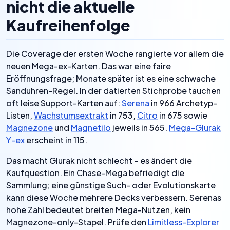
nicht die aktuelle
Kaufreihenfolge
Die Coverage der ersten Woche rangierte vor allem die
neuen Mega-ex-Karten. Das war eine faire
Eröffnungsfrage; Monate später ist es eine schwache
Sanduhren-Regel. In der datierten Stichprobe tauchen
oft leise Support-Karten auf:
Serena
in 966 Archetyp-
Listen,
Wachstumsextrakt
in 753,
Citro
in 675 sowie
Magnezone
und
Magnetilo
jeweils in 565.
Mega-Glurak
Y-ex
erscheint in 115.
Das macht Glurak nicht schlecht – es ändert die
Kaufquestion. Ein Chase-Mega befriedigt die
Sammlung; eine günstige Such- oder Evolutionskarte
kann diese Woche mehrere Decks verbessern. Serenas
hohe Zahl bedeutet breiten Mega-Nutzen, kein
Magnezone-only-Stapel. Prüfe den
Limitless-Explorer