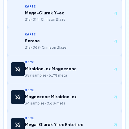
KARTE
Mega-Glurak Y-ex
B1a-014 · Crimson Blaze
KARTE
Serena
B1a-069 · Crimson Blaze
DECK
Miraidon-ex Magnezone
359 samples · 6.7% meta
DECK
Magnezone Miraidon-ex
34 samples · 0.6% meta
DECK
Mega-Glurak Y-ex Entei-ex