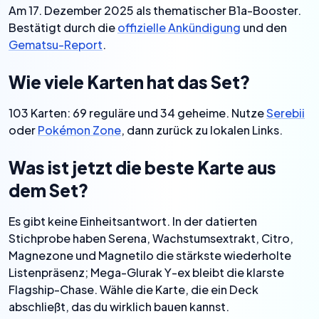
Am 17. Dezember 2025 als thematischer B1a-Booster.
Bestätigt durch die
offizielle Ankündigung
und den
Gematsu-Report
.
Wie viele Karten hat das Set?
103 Karten: 69 reguläre und 34 geheime. Nutze
Serebii
oder
Pokémon Zone
, dann zurück zu lokalen Links.
Was ist jetzt die beste Karte aus
dem Set?
Es gibt keine Einheitsantwort. In der datierten
Stichprobe haben Serena, Wachstumsextrakt, Citro,
Magnezone und Magnetilo die stärkste wiederholte
Listenpräsenz; Mega-Glurak Y-ex bleibt die klarste
Flagship-Chase. Wähle die Karte, die ein Deck
abschließt, das du wirklich bauen kannst.