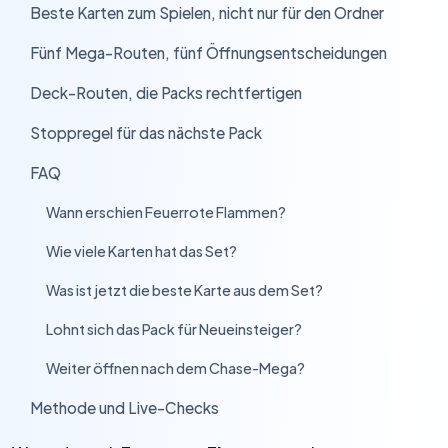
Beste Karten zum Spielen, nicht nur für den Ordner
›
Fünf Mega-Routen, fünf Öffnungsentscheidungen
›
Deck-Routen, die Packs rechtfertigen
›
Stoppregel für das nächste Pack
›
FAQ
›
Wann erschien Feuerrote Flammen?
›
Wie viele Karten hat das Set?
›
Was ist jetzt die beste Karte aus dem Set?
›
Lohnt sich das Pack für Neueinsteiger?
›
Weiter öffnen nach dem Chase-Mega?
›
Methode und Live-Checks
›