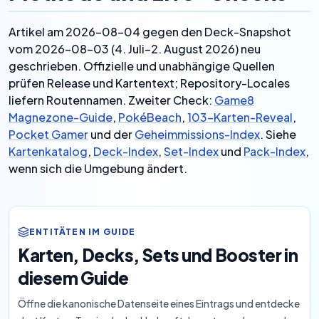
Artikel am 2026-08-04 gegen den Deck-Snapshot
vom 2026-08-03 (4. Juli–2. August 2026) neu
geschrieben. Offizielle und unabhängige Quellen
prüfen Release und Kartentext; Repository-Locales
liefern Routennamen. Zweiter Check:
Game8
Magnezone-Guide
,
PokéBeach
,
103-Karten-Reveal
,
Pocket Gamer
und der
Geheimmissions-Index
. Siehe
Kartenkatalog
,
Deck-Index
,
Set-Index
und
Pack-Index
,
wenn sich die Umgebung ändert.
ENTITÄTEN IM GUIDE
Karten, Decks, Sets und Booster in
diesem Guide
Öffne die kanonische Datenseite eines Eintrags und entdecke