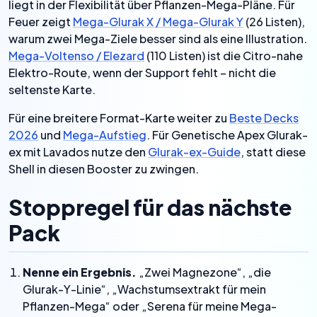
liegt in der Flexibilität über Pflanzen-Mega-Pläne. Für
Feuer zeigt
Mega-Glurak X / Mega-Glurak Y
(26 Listen),
warum zwei Mega-Ziele besser sind als eine Illustration.
Mega-Voltenso / Elezard
(110 Listen) ist die Citro-nahe
Elektro-Route, wenn der Support fehlt – nicht die
seltenste Karte.
Für eine breitere Format-Karte weiter zu
Beste Decks
2026
und
Mega-Aufstieg
. Für Genetische Apex Glurak-
ex mit Lavados nutze den
Glurak-ex-Guide
, statt diese
Shell in diesen Booster zu zwingen.
Stoppregel für das nächste
Pack
Nenne ein Ergebnis.
„Zwei Magnezone“, „die
Glurak-Y-Linie“, „Wachstumsextrakt für mein
Pflanzen-Mega“ oder „Serena für meine Mega-