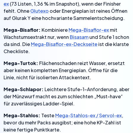
ex
(73 Listen, 1,36 % im Snapshot), wenn der Finisher
fehlt. Ohne
Glutexo
oder Energieplan ist reines Öffnen
auf Glurak Y eine hochvariante Sammelentscheidung.
Mega-Bisaflor:
Kombiniere
Mega-Bisaflor-ex
mit
Wachstumsextrakt nur, wenn
Bisasam
und Stufe 1 schon
da sind. Die
Mega-Bisaflor-ex-Deckseite
ist die klarste
Checkliste.
Mega-Turtok:
Flächenschaden reizt Wasser, ersetzt
aber keinen kompletten Energieplan. Öffne für die
Linie, nicht für isolierten Attackentext.
Mega-Schlapor:
Leichtere Stufe-1-Anforderung, aber
der Münzwurf macht es zum schlechten „Must-have“
für zuverlässiges Ladder-Spiel.
Mega-Stahlos:
Teste
Mega-Stahlos-ex / Servol-ex
,
bevor du mehr Packs ausgibst; eine hohe KP-Zahl ist
keine fertige Punktkarte.