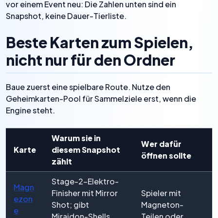
vor einem Event neu: Die Zahlen unten sind ein
Snapshot, keine Dauer-Tierliste.
Beste Karten zum Spielen,
nicht nur für den Ordner
Baue zuerst eine spielbare Route. Nutze den
Geheimkarten-Pool für Sammelziele erst, wenn die
Engine steht.
Warum sie in
Wer dafür
Karte
diesem Snapshot
öffnen sollte
zählt
Stage-2-Elektro-
Magn
Finisher mit Mirror
Spieler mit
ezon
Shot; gibt
Magneton-
e
Miraidon-Shells
Teilen oder