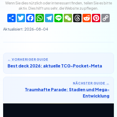
Wenn Sie dies nützlich oder interessant finden, teilen Sie es bitte
aktiv. Dies hilft uns sehr, die Website zu pflegen.
Share
Twitter
Facebook
WhatsApp
Telegram
Line
WeChat
Threads
Reddit
Pinteres
Co
Lin
Aktualisiert
:
2026-08-04
←
VORHERIGER GUIDE
Best deck 2026: aktuelle TCG-Pocket-Meta
NÄCHSTER GUIDE
→
Traumhafte Parade: Stadien und Mega-
Entwicklung