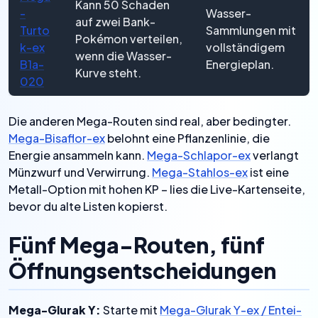
Kann 50 Schaden
-
Wasser-
auf zwei Bank-
Turto
Sammlungen mit
Pokémon verteilen,
k-ex
vollständigem
wenn die Wasser-
B1a-
Energieplan.
Kurve steht.
020
Die anderen Mega-Routen sind real, aber bedingter.
Mega-Bisaflor-ex
belohnt eine Pflanzenlinie, die
Energie ansammeln kann.
Mega-Schlapor-ex
verlangt
Münzwurf und Verwirrung.
Mega-Stahlos-ex
ist eine
Metall-Option mit hohen KP – lies die Live-Kartenseite,
bevor du alte Listen kopierst.
Fünf Mega-Routen, fünf
Öffnungsentscheidungen
Mega-Glurak Y:
Starte mit
Mega-Glurak Y-ex / Entei-