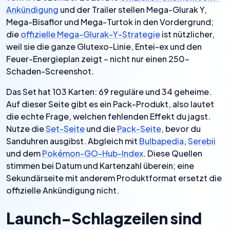
Ankündigung
und der Trailer stellen Mega-Glurak Y,
Mega-Bisaflor und Mega-Turtok in den Vordergrund;
die
offizielle Mega-Glurak-Y-Strategie
ist nützlicher,
weil sie die ganze Glutexo-Linie, Entei-ex und den
Feuer-Energieplan zeigt – nicht nur einen 250-
Schaden-Screenshot.
Das Set hat 103 Karten: 69 reguläre und 34 geheime.
Auf dieser Seite gibt es ein Pack-Produkt, also lautet
die echte Frage, welchen fehlenden Effekt du jagst.
Nutze die
Set-Seite
und die
Pack-Seite
, bevor du
Sanduhren ausgibst. Abgleich mit
Bulbapedia
,
Serebii
und dem
Pokémon-GO-Hub-Index
. Diese Quellen
stimmen bei Datum und Kartenzahl überein; eine
Sekundärseite mit anderem Produktformat ersetzt die
offizielle Ankündigung nicht.
Launch-Schlagzeilen sind