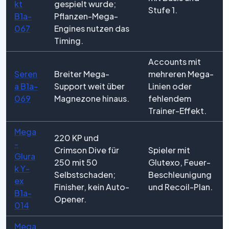
kt
gespielt wurde;
Stufe 1.
B1a-
Pflanzen-Mega-
067
Engines nutzen das
Timing.
Accounts mit
Seren
Breiter Mega-
mehreren Mega-
a B1a-
Support weit über
Linien oder
069
Magnezone hinaus.
fehlendem
Trainer-Effekt.
Mega
220 KP und
-
Crimson Dive für
Spieler mit
Glura
250 mit 50
Glutexo, Feuer-
k Y-
Selbstschaden;
Beschleunigung
ex
Finisher, kein Auto-
und Recoil-Plan.
B1a-
Opener.
014
Mega