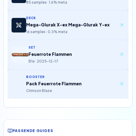
85 samples · 1.6% meta
DECK
Mega-Glurak X-ex Mega-Glurak Y-ex
16 samples · 0.3% meta
SET
Feuerrote Flammen
B1a · 2025-12-17
BOOSTER
Pack Feuerrote Flammen
Crimson Blaze
PASSENDE GUIDES