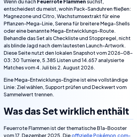
Wenn du nach
Feuerrote Flammen
suchst,
entscheidest du meist, wohin Pack-Sanduhren fließen:
Magnezone und Citro, Wachstumsextrakt für eine
Pflanzen-Mega-Linie, Serena für breitere Mega-Shells
oder eine benannte Mega-Entwicklungs-Route.
Behandle das Set als Checkliste und Stoppregel, nicht
als blinde Jagd nach dem lautesten Launch-Artwork.
Diese Seite nutzt den lokalen Snapshot vom 2026-08-
03: 30 Turniere, 5.385 Listen und 14.657 analysierte
Matches vom 4. Juli bis 2. August 2026.
Eine Mega-Entwicklungs-Engine ist eine vollständige
Linie: Ziel wählen, Support prüfen und Deckwert vom
Sammelwert trennen.
Was das Set wirklich enthält
Feuerrote Flammen ist der thematische B1a-Booster
vom 17. Dezember 2025. Die
offizielle Pokémon.com-