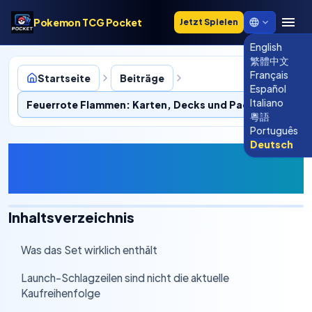
Pokemon TCG Pocket
Jetzt Spielen
English
繁體中文
Français
Startseite
Beiträge
Español
Italiano
Feuerrote Flammen: Karten, Decks und Pack-Wert
粵語
Português
Deutsch
Feuerrote Flammen: Karten,
Decks und Pack-Wert
Inhaltsverzeichnis
Was das Set wirklich enthält
›
Launch-Schlagzeilen sind nicht die aktuelle
›
Kaufreihenfolge