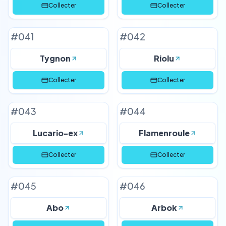
Collecter
Collecter
#
041
#
042
Tygnon
Riolu
Collecter
Collecter
#
043
#
044
Lucario-ex
Flamenroule
Collecter
Collecter
#
045
#
046
Abo
Arbok