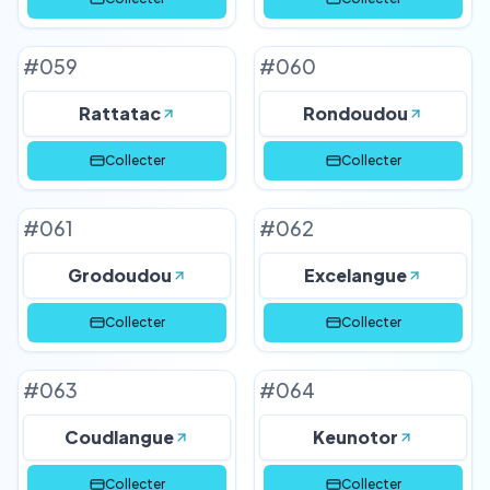
#
059
#
060
Rattatac
Rondoudou
Collecter
Collecter
#
061
#
062
Grodoudou
Excelangue
Collecter
Collecter
#
063
#
064
Coudlangue
Keunotor
Collecter
Collecter