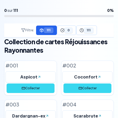
0
sur
111
0
%
Filtre
:
111
0
111
Collection de cartes Réjouissances
Rayonnantes
#
001
#
002
Aspicot
Coconfort
Collecter
Collecter
#
003
#
004
Dardargnan-ex
Scarabrute