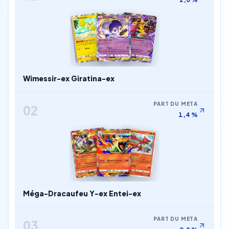
Wimessir-ex Giratina-ex
PART DU META
02
1,4 %
Méga-Dracaufeu Y-ex Entei-ex
PART DU META
03