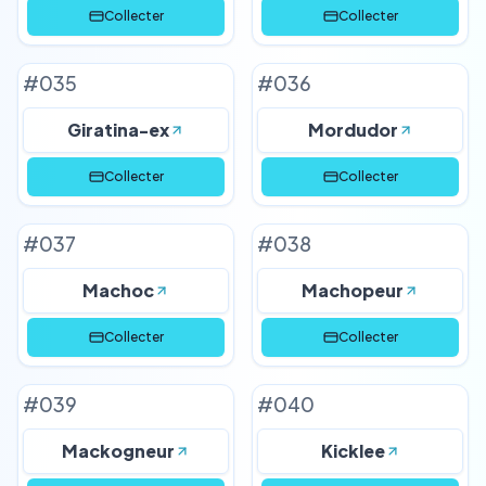
Collecter
Collecter
#
035
#
036
Giratina-ex
Mordudor
Collecter
Collecter
#
037
#
038
Machoc
Machopeur
Collecter
Collecter
#
039
#
040
Mackogneur
Kicklee