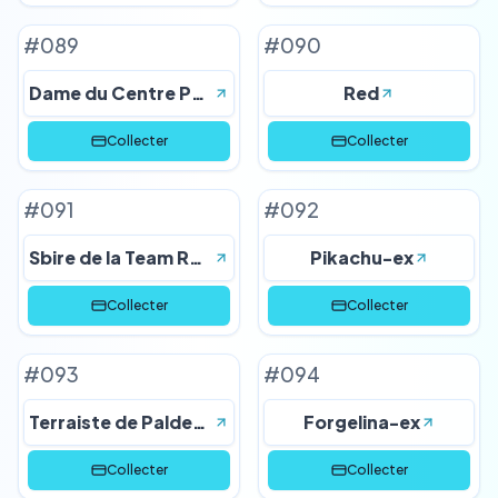
#
089
#
090
Dame du Centre Pokémon
Red
Collecter
Collecter
#
091
#
092
Sbire de la Team Rocket
Pikachu-ex
Collecter
Collecter
#
093
#
094
Terraiste de Paldea-ex
Forgelina-ex
Collecter
Collecter