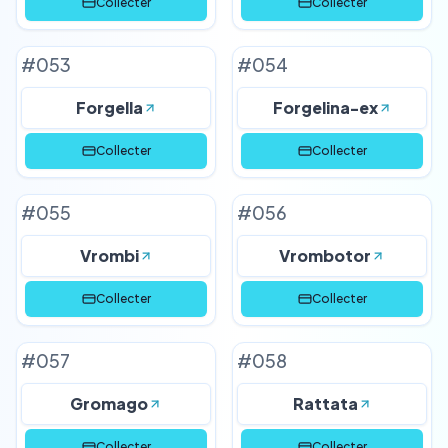
Collecter
Collecter
#
053
#
054
Forgella
Forgelina-ex
Collecter
Collecter
#
055
#
056
Vrombi
Vrombotor
Collecter
Collecter
#
057
#
058
Gromago
Rattata
Collecter
Collecter