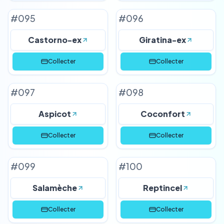
#
095
#
096
Castorno-ex
Giratina-ex
Collecter
Collecter
#
097
#
098
Aspicot
Coconfort
Collecter
Collecter
#
099
#
100
Salamèche
Reptincel
Collecter
Collecter