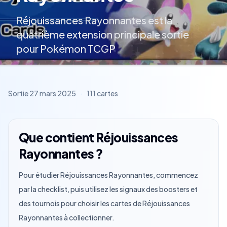
Réjouissances Rayonnantes est la
quatrième extension principale sortie
pour Pokémon TCGP
Sortie
27 mars 2025
·
111
cartes
Que contient Réjouissances
Rayonnantes ?
Pour étudier Réjouissances Rayonnantes, commencez
par la checklist, puis utilisez les signaux des boosters et
des tournois pour choisir les cartes de Réjouissances
Rayonnantes à collectionner.