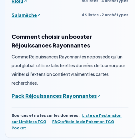
Riolu
50 listes · 4 archétypes
Salamèche
46 listes · 2 archétypes
Comment choisir un booster
Réjouissances Rayonnantes
Comme Réjouissances Rayonnantes ne possède qu'un
pool global, utilisez la liste et les données de tournoi pour
vérifier si l'extension contient vraiment les cartes
recherchées.
Pack Réjouissances Rayonnantes
Sources et notes sur les données
:
Liste de l'extension
sur Limitless TCG
·
FAQ officielle de Pokemon TCG
Pocket