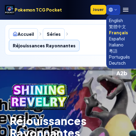
Pokemon TCG Pocket
Jouer
English
繁體中文
Français
Accueil
Séries
Español
Italiano
Réjouissances Rayonnantes
粵語
Português
Deutsch
A2b
Réjouissances
Rayonnantes