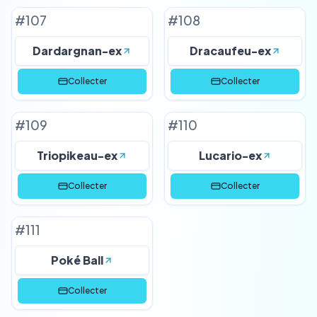
#
107
#
108
Dardargnan-ex
Dracaufeu-ex
Collecter
Collecter
#
109
#
110
Triopikeau-ex
Lucario-ex
Collecter
Collecter
#
111
Poké Ball
Collecter