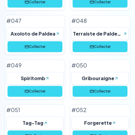
Collecter
Collecter
#
047
#
048
Axoloto de Paldea
Terraiste de Paldea-ex
Collecter
Collecter
#
049
#
050
Spiritomb
Gribouraigne
Collecter
Collecter
#
051
#
052
Tag-Tag
Forgerette