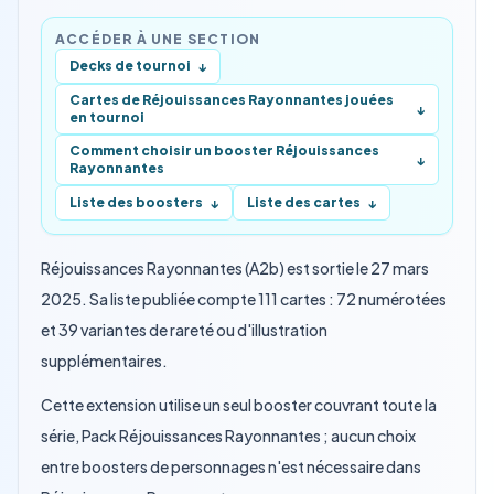
ACCÉDER À UNE SECTION
Decks de tournoi
↓
Cartes de Réjouissances Rayonnantes jouées
↓
en tournoi
Comment choisir un booster Réjouissances
↓
Rayonnantes
Liste des boosters
Liste des cartes
↓
↓
Réjouissances Rayonnantes (A2b) est sortie le 27 mars
2025. Sa liste publiée compte 111 cartes : 72 numérotées
et 39 variantes de rareté ou d'illustration
supplémentaires.
Cette extension utilise un seul booster couvrant toute la
série, Pack Réjouissances Rayonnantes ; aucun choix
entre boosters de personnages n'est nécessaire dans