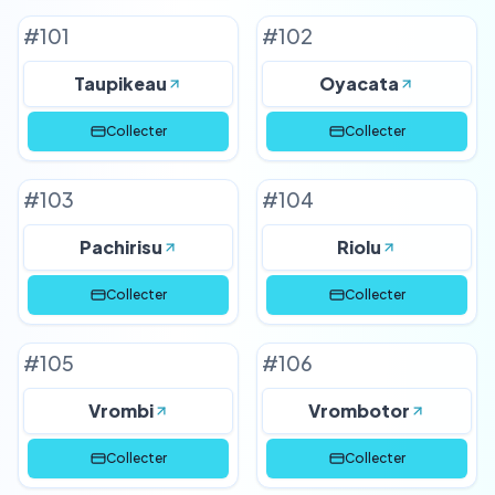
#
101
#
102
Taupikeau
Oyacata
Collecter
Collecter
#
103
#
104
Pachirisu
Riolu
Collecter
Collecter
#
105
#
106
Vrombi
Vrombotor
Collecter
Collecter