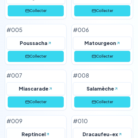
Collecter
Collecter
#
005
#
006
Poussacha
Matourgeon
Collecter
Collecter
#
007
#
008
Miascarade
Salamèche
Collecter
Collecter
#
009
#
010
Reptincel
Dracaufeu-ex