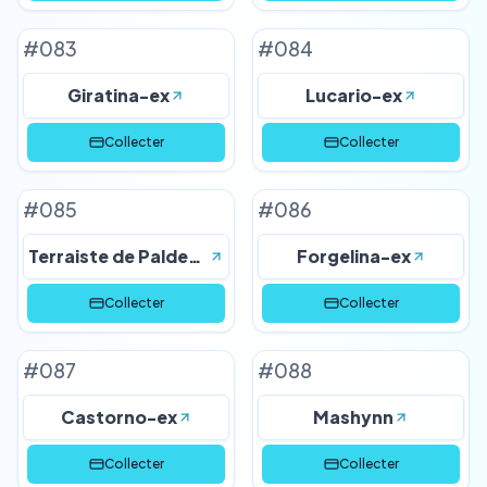
#
083
#
084
Giratina-ex
Lucario-ex
Collecter
Collecter
#
085
#
086
Terraiste de Paldea-ex
Forgelina-ex
Collecter
Collecter
#
087
#
088
Castorno-ex
Mashynn
Collecter
Collecter