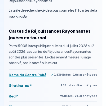
Réjouissances Rayonnantes.
La grille de recherche ci-dessous couvre les 111 cartes de la
liste publiée.
Cartes de Réjouissances Rayonnantes
jouées en tournoi
Parmi 5 005 listes publiques suivies du 4 juillet 2026 au 2
août 2026, ces cartes de Réjouissances Rayonnantes
sont les plus présentes. Le classement mesure l'usage
observé, pas la rareté ni la valeur.
Dame du Centre Pokémon
1 639 listes · 106 archétypes
Giratina-ex
135 listes · 5 archétypes
Red
95 listes · 21 archétypes