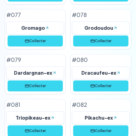
#
077
#
078
Gromago
Grodoudou
Collecter
Collecter
#
079
#
080
Dardargnan-ex
Dracaufeu-ex
Collecter
Collecter
#
081
#
082
Triopikeau-ex
Pikachu-ex
Collecter
Collecter