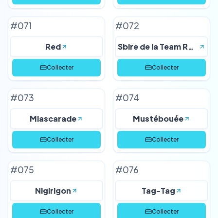
#
071
#
072
Red
Sbire de la Team Rocket
Collecter
Collecter
#
073
#
074
Miascarade
Mustébouée
Collecter
Collecter
#
075
#
076
Nigirigon
Tag-Tag
Collecter
Collecter