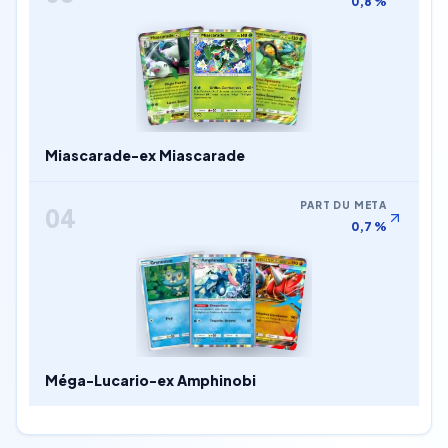
0,8 %
Miascarade-ex Miascarade
PART DU META
04
0,7 %
Méga-Lucario-ex Amphinobi