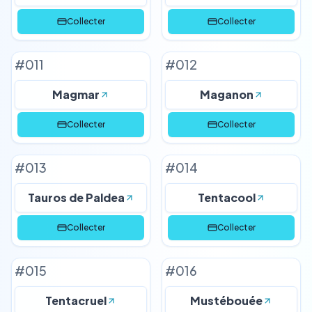
Collecter
Collecter
#
011
#
012
Magmar
Maganon
Collecter
Collecter
#
013
#
014
Tauros de Paldea
Tentacool
Collecter
Collecter
#
015
#
016
Tentacruel
Mustébouée