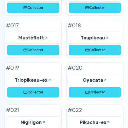
Collecter
Collecter
#
017
#
018
Mustéflott
Taupikeau
Collecter
Collecter
#
019
#
020
Triopikeau-ex
Oyacata
Collecter
Collecter
#
021
#
022
Nigirigon
Pikachu-ex