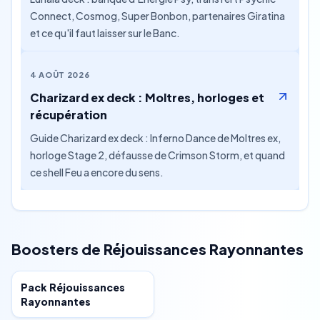
Connect, Cosmog, Super Bonbon, partenaires Giratina
et ce qu'il faut laisser sur le Banc.
4 AOÛT 2026
Charizard ex deck : Moltres, horloges et
récupération
Guide Charizard ex deck : Inferno Dance de Moltres ex,
horloge Stage 2, défausse de Crimson Storm, et quand
ce shell Feu a encore du sens.
Boosters de Réjouissances Rayonnantes
Special
Pack Réjouissances
Rayonnantes