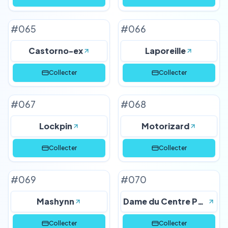
#
065
#
066
Castorno-ex
Laporeille
Collecter
Collecter
#
067
#
068
Lockpin
Motorizard
Collecter
Collecter
#
069
#
070
Mashynn
Dame du Centre Pokémon
Collecter
Collecter