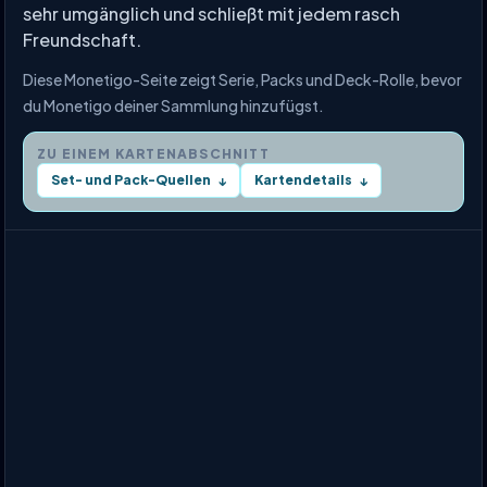
sehr umgänglich und schließt mit jedem rasch
Freundschaft.
Diese Monetigo-Seite zeigt Serie, Packs und Deck-Rolle, bevor
du Monetigo deiner Sammlung hinzufügst.
ZU EINEM KARTENABSCHNITT
Set- und Pack-Quellen
Kartendetails
↓
↓