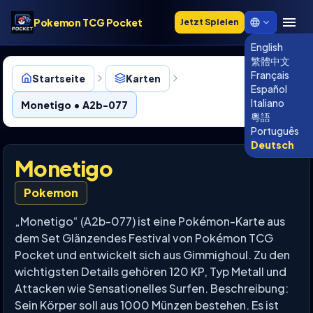
Pokemon TCG Pocket
Jetzt Spielen
English
繁體中文
Français
Startseite
Karten
Español
Italiano
Monetigo • A2b-077
粵語
Português
Deutsch
Monetigo
Pokemon
„Monetigo“ (A2b-077) ist eine Pokémon-Karte aus
dem Set Glänzendes Festival von Pokémon TCG
Pocket und entwickelt sich aus Gimmighoul. Zu den
wichtigsten Details gehören 120 KP, Typ Metall und
Attacken wie Sensationelles Surfen. Beschreibung:
Sein Körper soll aus 1000 Münzen bestehen. Es ist