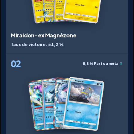
Miraidon-ex Magnézone
Taux de victoire
:
51,2 %
02
5,8 %
Part du meta