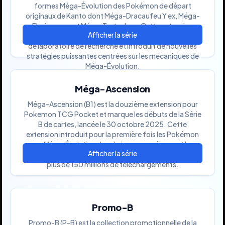
formes Méga-Évolution des Pokémon de départ
originaux de Kanto dont Méga-Dracaufeu Y ex, Méga-
Florizarre ex et Méga-Tortank ex. Cette extension
continue la Série B avec des illustrations thématiques
de laboratoire de recherche et introduit de nouvelles
stratégies puissantes centrées sur les mécaniques de
Méga-Évolution.
Méga-Ascension
Méga-Ascension (B1) est la douzième extension pour
Pokemon TCG Pocket et marque les débuts de la Série
B de cartes, lancée le 30 octobre 2025. Cette
extension introduit pour la première fois les Pokémon
ex Méga-Évolution dans le jeu, commémorant le
premier anniversaire de Pokemon TCG Pocket avec
plus de 150 millions de téléchargements.
Promo-B
Promo-B (P-B) est la collection promotionnelle de la