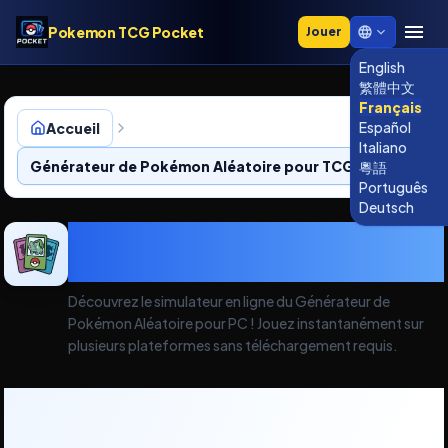
Pokemon TCG Pocket
Jouer
English
繁體中文
Français
Español
Accueil
Italiano
Générateur de Pokémon Aléatoire pour TCG Pocket
粵語
Português
Deutsch
Générateur de Pokémon
Aléatoire pour TCG Pocket
Découvrez le simulateur en ligne du Générateur de
Pokémon Aléatoire pour PC ! Jouez instantanément sur
plusieurs plateformes sans téléchargement requis.