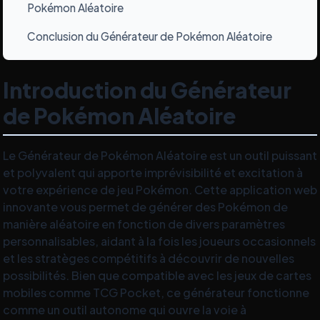
Pokémon Aléatoire
Conclusion du Générateur de Pokémon Aléatoire
›
Introduction du Générateur
de Pokémon Aléatoire
Le Générateur de Pokémon Aléatoire est un outil puissant
et polyvalent qui apporte imprévisibilité et excitation à
votre expérience de jeu Pokémon. Cette application web
innovante vous permet de générer des Pokémon de
manière aléatoire en fonction de divers paramètres
personnalisables, aidant à la fois les joueurs occasionnels
et les stratèges compétitifs à découvrir de nouvelles
possibilités. Bien que compatible avec les jeux de cartes
mobiles comme TCG Pocket, ce générateur fonctionne
comme un outil autonome qui ouvre la voie à