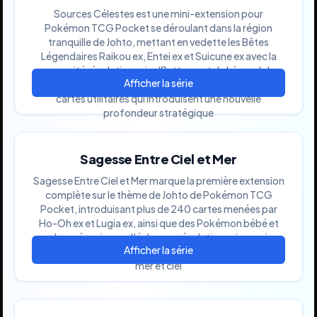
Sources Célestes est une mini-extension pour
Pokémon TCG Pocket se déroulant dans la région
tranquille de Johto, mettant en vedette les Bêtes
Légendaires Raikou ex, Entei ex et Suicune ex avec la
capacité révolutionnaire 'Battement de Légende',
accompagnés d'autres Pokémon ex puissants et de
cartes utilitaires qui introduisent une nouvelle
profondeur stratégique
Sagesse Entre Ciel et Mer
Sagesse Entre Ciel et Mer marque la première extension
complète sur le thème de Johto de Pokémon TCG
Pocket, introduisant plus de 240 cartes menées par
Ho-Oh ex et Lugia ex, ainsi que des Pokémon bébé et
des mécaniques d'échange révolutionnaires qui
mettent l'accent sur l'harmonie élémentaire entre terre,
mer et ciel