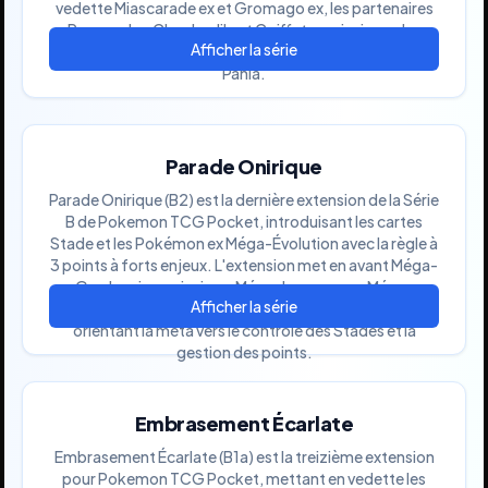
vedette Miascarade ex et Gromago ex, les partenaires
Poussacha, Chochodile et Coiffeton, ainsi que des
cartes Supporter comme Mashynn, Menzi, Pepper et
Pania.
Parade Onirique
Parade Onirique (B2) est la dernière extension de la Série
B de Pokemon TCG Pocket, introduisant les cartes
Stade et les Pokémon ex Méga-Évolution avec la règle à
3 points à forts enjeux. L'extension met en avant Méga-
Gardevoir ex, ainsi que Méga-Laggron ex, Méga-
Mysdibule ex et Ogerpon Masque Turquoise ex,
orientant la méta vers le contrôle des Stades et la
gestion des points.
Embrasement Écarlate
Embrasement Écarlate (B1a) est la treizième extension
pour Pokemon TCG Pocket, mettant en vedette les