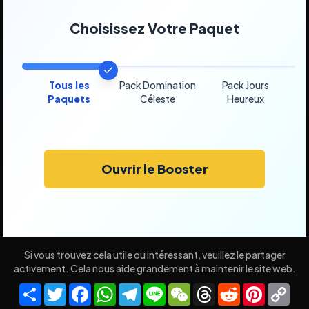
Choisissez Votre Paquet
Tous les
Pack Domination
Pack Jours
Pa
Paquets
Céleste
Heureux
Ouvrir le Booster
Si vous trouvez cela utile ou intéressant, veuillez le partager
activement. Cela nous aide grandement à maintenir le site web.
Share
Twitter
Facebook
WhatsApp
Telegram
Line
WeChat
Threads
Reddit
Pinteres
Co
Lin