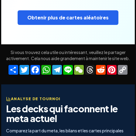
Obtenir plus de cartes aléatoires
Si vous trouvez cela utile ou intéressant, veuillez le partager
activement. Cela nous aide grandement à maintenir le site web.
Share
Twitter
Facebook
WhatsApp
Telegram
Line
WeChat
Threads
Reddit
Pinteres
Co
Lin
ANALYSE DE TOURNOI
Les decks qui faconnent le
meta actuel
Comparez la part du meta, les bilans et les cartes principales