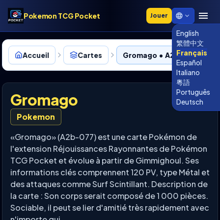
Pokemon TCG Pocket
Jouer
English
繁體中文
Français
Accueil
Cartes
Gromago • A2b-077
Español
Italiano
粵語
Português
Gromago
Deutsch
Pokemon
«Gromago» (A2b-077) est une carte Pokémon de
l'extension Réjouissances Rayonnantes de Pokémon
TCG Pocket et évolue à partir de Gimmighoul. Ses
informations clés comprennent 120 PV, type Métal et
des attaques comme Surf Scintillant. Description de
la carte : Son corps serait composé de 1 000 pièces.
Sociable, il peut se lier d'amitié très rapidement avec
n'importe qui.