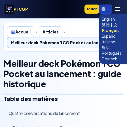
PTCGP
Jouer
English
繁體中文
Français
Accueil
Articles
Español
Italiano
Meilleur deck Pokémon TCG Pocket au lancement : guide historique
粵語
Português
Deutsch
Meilleur deck Pokémon TCG
Pocket au lancement : guide
historique
Table des matières
Quatre conversations du lancement
›