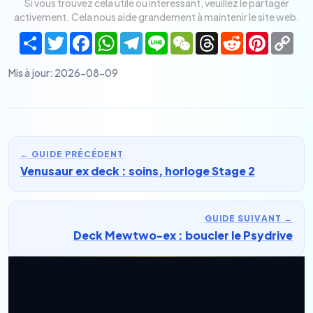
Si vous trouvez cela utile ou intéressant, veuillez le partager
activement. Cela nous aide grandement à maintenir le site web.
Share
Twitter
Facebook
WhatsApp
Telegram
Line
WeChat
Threads
Reddit
Pinteres
Co
Lin
Mis à jour
:
2026-08-09
←
GUIDE PRÉCÉDENT
Venusaur ex deck : soins, horloge Stage 2
GUIDE SUIVANT
→
Deck Mewtwo-ex : boucler le Psydrive