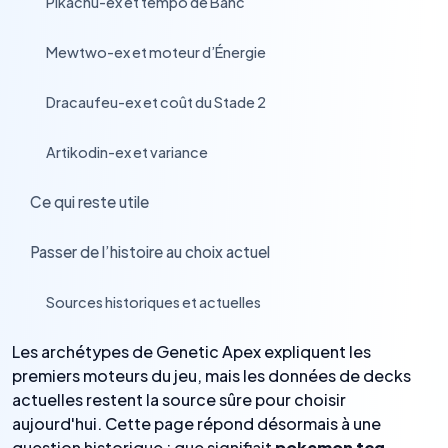
Pikachu-ex et tempo de Banc
›
Mewtwo-ex et moteur d’Énergie
›
Dracaufeu-ex et coût du Stade 2
›
Artikodin-ex et variance
›
Ce qui reste utile
›
Passer de l’histoire au choix actuel
›
Sources historiques et actuelles
›
Les archétypes de Genetic Apex expliquent les
premiers moteurs du jeu, mais les données de decks
actuelles restent la source sûre pour choisir
aujourd'hui. Cette page répond désormais à une
question historique : que signifiait
pokemon tcg