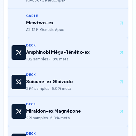
A1-096 · Genetic Apex
CARTE
Mewtwo-ex
A1-129 · Genetic Apex
DECK
Amphinobi Méga-Ténéfix-ex
102 samples · 1.8% meta
DECK
Suicune-ex Glaivodo
294 samples · 5.0% meta
DECK
Miraidon-ex Magnézone
291 samples · 5.0% meta
DECK