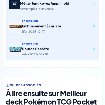
Méga-Jungko-ex Amphinobi
219 samples · 3.8% meta
EXTENSION
Embrasement Écarlate
B1a · 2025-12-17
EXTENSION
Source Secrète
A4a · 2025-08-28
GUIDES ASSOCIÉS
À lire ensuite sur Meilleur
deck Pokémon TCG Pocket