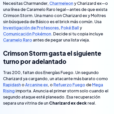
Necesitas Charmander,
Charmeleon
y Charizard ex—o
una línea de Caramelo Raro legal—antes de que exista
Crimson Storm. Una mano con Charizard ex y Moltres
sin búsqueda de Básico es el brick más común. Usa
Investigación de Profesores
,
Poké Ball
y
Comunicación Pokémon
. Decide si tu copia incluye
Caramelo Raro
antes de pegar una lista vieja.
Crimson Storm gasta el siguiente
turno por adelantado
Tras 200, faltan dos Energías Fuego. Un segundo
Charizard ya cargando, un atacante más barato como
Rapidash
o
Arcanine ex
, o
Refuerzo Fuego
de
Mega
Rising
importa. Anuncia el primer storm solo cuando el
segundo ataque esté planeado. Esa recuperación
separa una vitrina de un
Charizard ex deck
real.