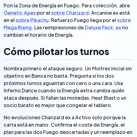
Pon la Zona de Energía en Fuego. Para colección, abre
Genetic Apex
por el
sobre Charizard
; Arcanine ex está
en el
sobre Pikachu
. Refuerzo Fuego llega por el
sobre
Mega Rising
. Las reimpresiones de
Deluxe Pack: ex
no
cambian el horario de Energía.
Cómo pilotar los turnos
Nombra primero el ataque seguro. Un Moltres inicial sin
objetivo en Banca no basta. Pregunta si los dos
próximos turnos aguantan con cero o una cara. Usa
Inferno Dance cuando la Energía extra cambia quién
ataca después. Si fallan las monedas, Heat Blast o un
socio barato es mejor que congelar el tablero.
No evoluciones Charizard ex a Activo solo porque la
carta está en mano. Confirma el coste de Energía, el
plan para las dos Fuego descartadas y un reemplazo en