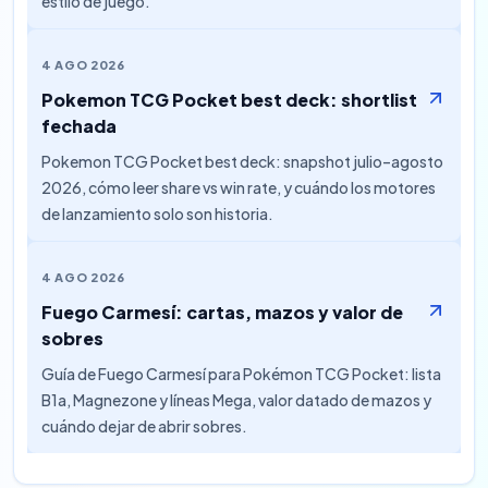
estilo de juego.
4 AGO 2026
Pokemon TCG Pocket best deck: shortlist
fechada
Pokemon TCG Pocket best deck: snapshot julio–agosto
2026, cómo leer share vs win rate, y cuándo los motores
de lanzamiento solo son historia.
4 AGO 2026
Fuego Carmesí: cartas, mazos y valor de
sobres
Guía de Fuego Carmesí para Pokémon TCG Pocket: lista
B1a, Magnezone y líneas Mega, valor datado de mazos y
cuándo dejar de abrir sobres.