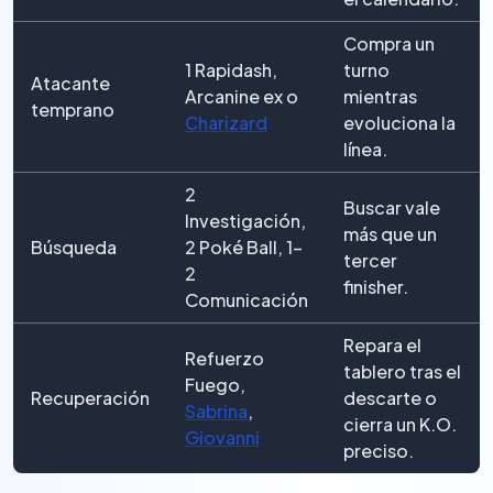
Compra un
1 Rapidash,
turno
Atacante
Arcanine ex o
mientras
temprano
Charizard
evoluciona la
línea.
2
Buscar vale
Investigación,
más que un
Búsqueda
2 Poké Ball, 1–
tercer
2
finisher.
Comunicación
Repara el
Refuerzo
tablero tras el
Fuego,
Recuperación
descarte o
Sabrina
,
cierra un K.O.
Giovanni
preciso.