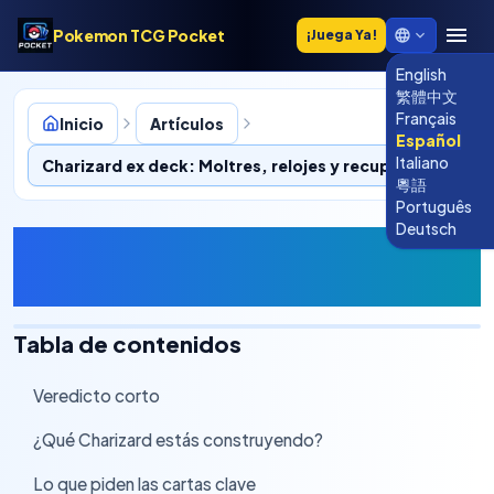
Pokemon TCG Pocket
¡Juega Ya!
English
繁體中文
Français
Inicio
Artículos
Español
Italiano
Charizard ex deck: Moltres, relojes y recuperación
粵語
Português
Deutsch
Charizard ex deck: Moltres,
relojes y recuperación
Tabla de contenidos
Veredicto corto
›
¿Qué Charizard estás construyendo?
›
Lo que piden las cartas clave
›