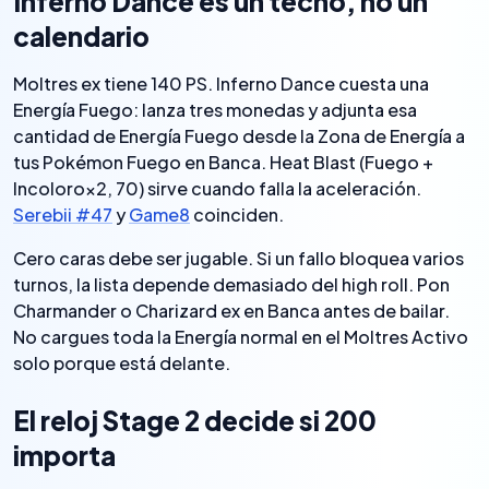
Inferno Dance es un techo, no un
calendario
Moltres ex tiene 140 PS. Inferno Dance cuesta una
Energía Fuego: lanza tres monedas y adjunta esa
cantidad de Energía Fuego desde la Zona de Energía a
tus Pokémon Fuego en Banca. Heat Blast (Fuego +
Incoloro×2, 70) sirve cuando falla la aceleración.
Serebii #47
y
Game8
coinciden.
Cero caras debe ser jugable. Si un fallo bloquea varios
turnos, la lista depende demasiado del high roll. Pon
Charmander o Charizard ex en Banca antes de bailar.
No cargues toda la Energía normal en el Moltres Activo
solo porque está delante.
El reloj Stage 2 decide si 200
importa