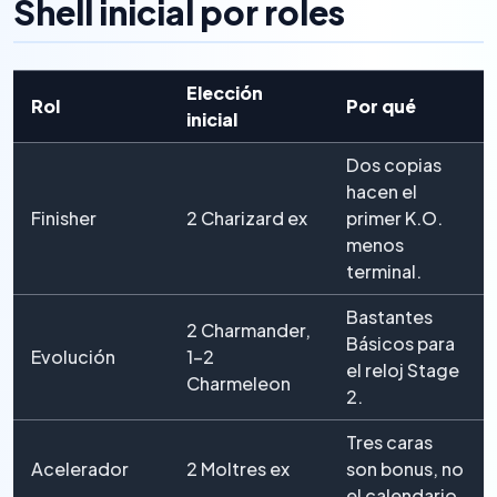
Shell inicial por roles
Elección
Rol
Por qué
inicial
Dos copias
hacen el
Finisher
2 Charizard ex
primer K.O.
menos
terminal.
Bastantes
2 Charmander,
Básicos para
Evolución
1–2
el reloj Stage
Charmeleon
2.
Tres caras
Acelerador
2 Moltres ex
son bonus, no
el calendario.