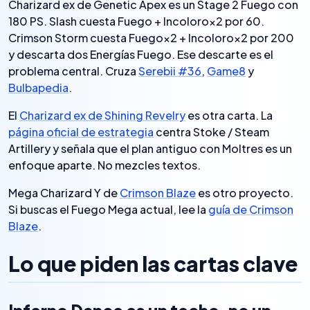
Charizard ex de Genetic Apex es un Stage 2 Fuego con
180 PS. Slash cuesta Fuego + Incoloro×2 por 60.
Crimson Storm cuesta Fuego×2 + Incoloro×2 por 200
y descarta dos Energías Fuego. Ese descarte es el
problema central. Cruza
Serebii #36
,
Game8
y
Bulbapedia
.
El
Charizard ex de Shining Revelry
es otra carta. La
página oficial de estrategia
centra Stoke / Steam
Artillery y señala que el plan antiguo con Moltres es un
enfoque aparte. No mezcles textos.
Mega Charizard Y de
Crimson Blaze
es otro proyecto.
Si buscas el Fuego Mega actual, lee la
guía de Crimson
Blaze
.
Lo que piden las cartas clave