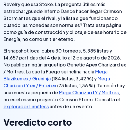
Revelry que usa Stoke. La pregunta útil es más
estrecha: ¿puede Inferno Dance hacer llegar Crimson
Storm antes que el rival, y la lista sigue funcionando
cuando las monedas son normales? Trata esta página
como guía de construcción y pilotaje de ese horario de
Energía, no como un tier eterno.
El snapshot local cubre 30 torneos, 5.385 listas y
14.657 partidas del 4 de julio al 2 de agosto de 2026.
No publica ningún arquetipo Genetic Apex Charizard ex
/ Moltres. La cuota Fuego se inclina hacia
Mega
Blaziken ex / Greninja
(184 listas, 3,42 %) y
Mega
Charizard Y ex / Entei ex
(73 listas, 1,36 %). También hay
una muestra pequeña de
Mega Charizard Y / Moltres
;
no es el mismo proyecto Crimson Storm. Consulta el
explorador Limitless
antes de un evento.
Veredicto corto