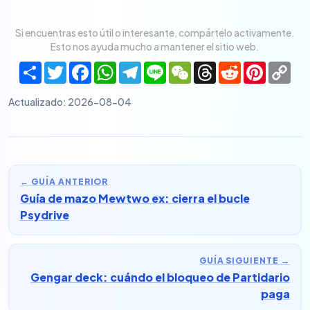
Si encuentras esto útil o interesante, compártelo activamente.
Esto nos ayuda mucho a mantener el sitio web.
Share
Twitter
Facebook
WhatsApp
Telegram
Line
WeChat
Threads
Reddit
Pinteres
Co
Lin
Actualizado
:
2026-08-04
←
GUÍA ANTERIOR
Guía de mazo Mewtwo ex: cierra el bucle
Psydrive
GUÍA SIGUIENTE
→
Gengar deck: cuándo el bloqueo de Partidario
paga