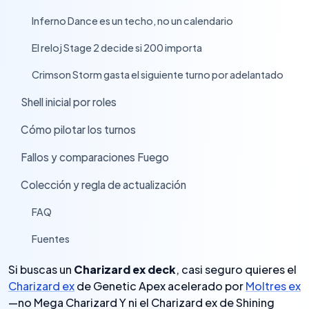
Inferno Dance es un techo, no un calendario
›
El reloj Stage 2 decide si 200 importa
›
Crimson Storm gasta el siguiente turno por adelantado
›
Shell inicial por roles
›
Cómo pilotar los turnos
›
Fallos y comparaciones Fuego
›
Colección y regla de actualización
›
FAQ
›
Fuentes
›
Si buscas un
Charizard ex deck
, casi seguro quieres el
Charizard ex
de Genetic Apex acelerado por
Moltres ex
—no Mega Charizard Y ni el Charizard ex de Shining