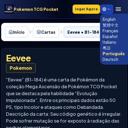
Pokemon TCG Pocket
Jogar Agora
English
繁體中文
Français
Início
Cartas
Eevee • B1-184
Español
Italiano
粵語
Português
Eevee
Deutsch
Pokemon
“Eevee” (B1-184) é uma carta de Pokémon da
coleção Mega Ascensão de Pokémon TCG Pocket
que se destaca pela habilidade “Evolução
Impulsionada”. Entre os principais dados estão 50
PS, tipo Incolor e ataques como Debandada.
Descrição da carta: Seu código genético é irregular.
Pode sofrer mutação se for exposto à radiação das
pedras elementares.