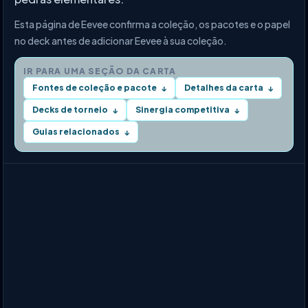
Esta página de Eevee confirma a coleção, os pacotes e o papel
no deck antes de adicionar Eevee à sua coleção.
IR PARA UMA SEÇÃO DA CARTA
Fontes de coleção e pacote
Detalhes da carta
↓
↓
Decks de torneio
Sinergia competitiva
↓
↓
Guias relacionados
↓