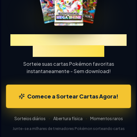
Experimente TCGP Sorteio
de Cartas Online
Sorteie suas cartas Pokémon favoritas
instantaneamente - Sem download!
Comece a Sortear Cartas Agora!
Sorteios diários
·
Abertura física
·
Momentos raros
Junte-se a milhares de treinadores Pokémon sorteando cartas