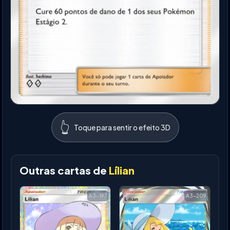
👆
Toque para sentir o efeito 3D
Outras cartas de
Lílian
A3-197
A3-209