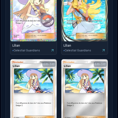
Lílian
Lílian
Celestial Guardians
Celestial Guardians
A4b-348
A4b-349