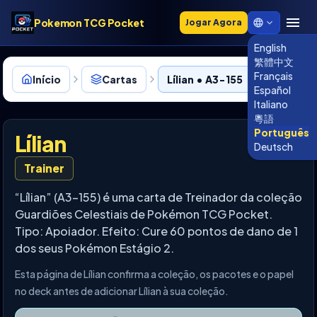
Pokemon TCG Pocket
Jogar Agora
English
繁體中文
Français
Início
Cartas
Lílian • A3-155
Español
Italiano
粵語
Português
Lílian
Deutsch
Trainer
“Lílian” (A3-155) é uma carta de Treinador da coleção
Guardiões Celestiais de Pokémon TCG Pocket.
Tipo: Apoiador. Efeito: Cure 60 pontos de dano de 1
dos seus Pokémon Estágio 2.
Esta página de Lílian confirma a coleção, os pacotes e o papel
no deck antes de adicionar Lílian à sua coleção.