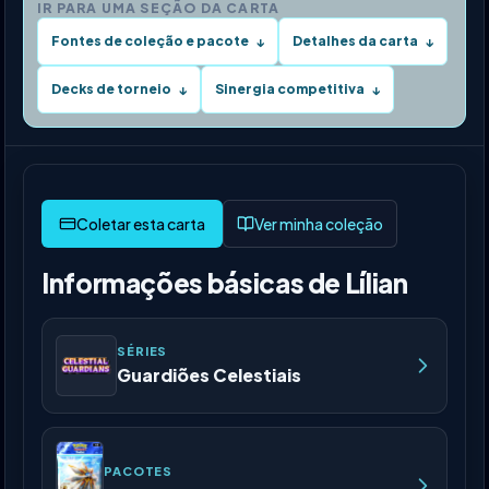
IR PARA UMA SEÇÃO DA CARTA
Fontes de coleção e pacote
Detalhes da carta
↓
↓
Decks de torneio
Sinergia competitiva
↓
↓
Ver minha coleção
Informações básicas de Lílian
SÉRIES
Guardiões Celestiais
PACOTES