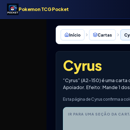
Pokemon TCG Pocket
Início
Cartas
Cy
Cyrus
“Cyrus” (A2-150) é uma cart
Apoiador. Efeito: Mande 1 do
Esta página de Cyrus confirma a col
IR PARA UMA SEÇÃO DA CART