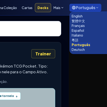
Português
ha Coleção
Cartas
Decks
Mais
English
繁體中文
Français
Español
Italiano
粵語
Português
Deutsch
Trainer
Pokémon TCG Pocket. Tipo:
 nele para o Campo Ativo.
leção.
e torneio
↓