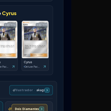
e
Cyrus
A4b-326
A4b-327
s
Cyrus
Deluxe Pack: ex
Deluxe Pack: ex
Ilustrador
·
akagi
Dois Diamantes