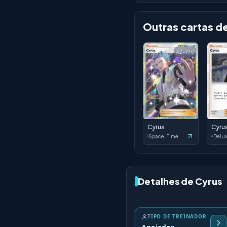
Outras cartas d
A2-190
Cyrus
Cyru
Space-Time Smackdown
Detalhes de Cyrus
TIPO DE TREINADOR