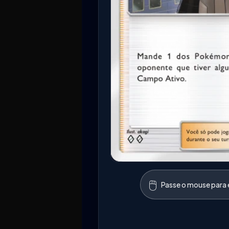
🖱️
Passe o mouse para e