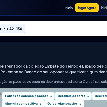
Início
Jogar Agora
Min
rus • A2-150
a de Treinador da coleção Embate do Tempo e Espaço de 
s Pokémon no Banco do seu oponente que tiver algum dano
eção, os pacotes e o papel no deck antes de adicionar Cyrus à sua co
A
Fontes de coleção e pacote
Detalhes da carta
Decks d
↓
↓
Sinergia competitiva
Guias relacionados
↓
↓