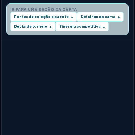
IR PARA UMA SEÇÃO DA CARTA
Fontes de coleção e pacote
Detalhes da carta
↓
↓
Decks de torneio
Sinergia competitiva
↓
↓