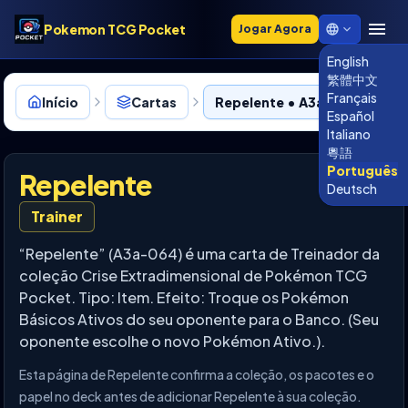
Pokemon TCG Pocket
Jogar Agora
English
繁體中文
Français
Início
Cartas
Repelente • A3a-064
Español
Italiano
粵語
Português
Repelente
Deutsch
Trainer
“Repelente” (A3a-064) é uma carta de Treinador da
coleção Crise Extradimensional de Pokémon TCG
Pocket. Tipo: Item. Efeito: Troque os Pokémon
Básicos Ativos do seu oponente para o Banco. (Seu
oponente escolhe o novo Pokémon Ativo.).
Esta página de Repelente confirma a coleção, os pacotes e o
papel no deck antes de adicionar Repelente à sua coleção.