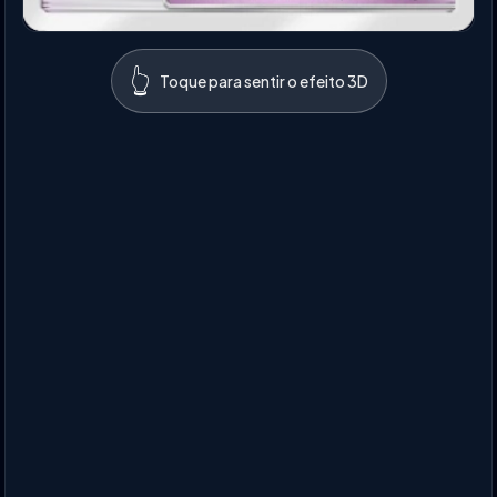
👆
Toque para sentir o efeito 3D