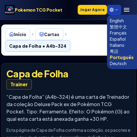
Pokemon TCG Pocket
Jogar Agora
English
繁體中文
Français
Início
Cartas
Español
Italiano
Capa de Folha • A4b-324
粵語
Português
Deutsch
Capa de Folha
Trainer
“Capa de Folha” (A4b-324) é uma carta de Treinador
da coleção Deluxe Pack ex de Pokémon TCG
Pocket. Tipo: Ferramenta. Efeito: O Pokémon {G} ao
qual esta carta está anexada ganha +30 HP.
Esta página de Capa de Folha confirma a coleção, os pacotes e