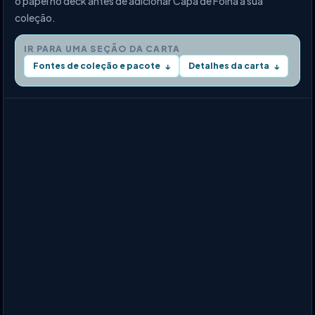
o papel no deck antes de adicionar Capa de Folha à sua
coleção.
IR PARA UMA SEÇÃO DA CARTA
Fontes de coleção e pacote
Detalhes da carta
↓
↓