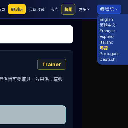
粵語
首頁
即刻玩
我嘅收藏
卡片
牌組
更多
English
繁體中文
Français
Español
Italiano
粵語
Português
Deutsch
Trainer
卡嘅類型係寶可夢道具，效果係：這張