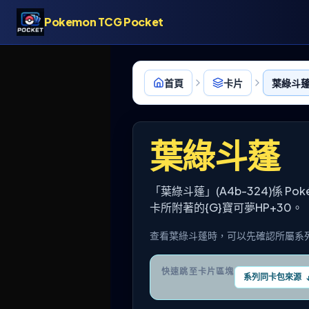
Pokemon TCG Pocket
首頁
卡片
葉綠斗蓬 
葉綠斗蓬
「葉綠斗蓬」(A4b-324)係 
卡所附著的{G}寶可夢HP+30。
查看葉綠斗蓬時，可以先確認所屬系
快速跳至卡片區塊
系列同卡包來源