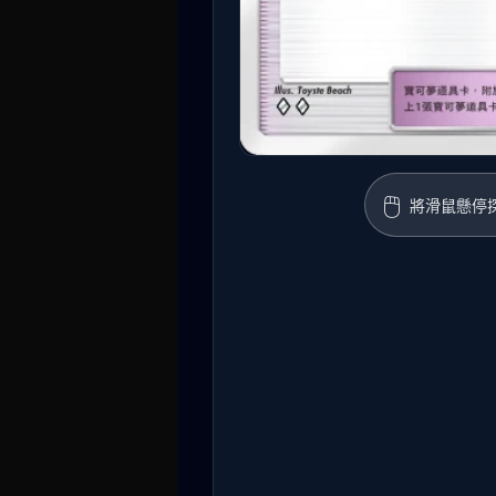
🖱️
將滑鼠懸停探