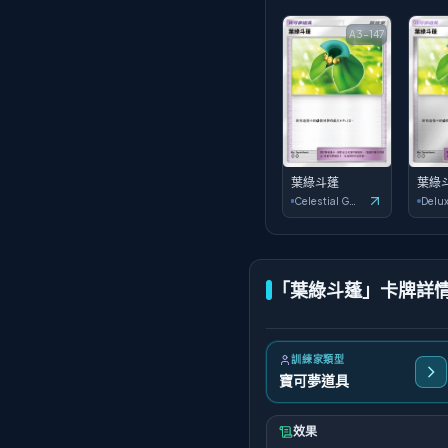
A3-147
葉綠斗蓬
葉綠
Celestial Guardians
「葉綠斗蓬」卡牌詳
訓練家類型
寶可夢道具
效果