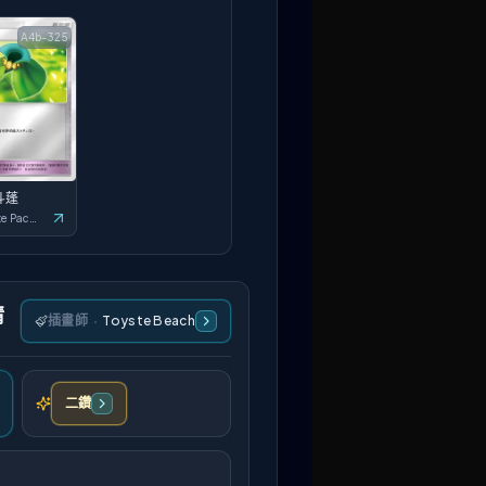
A4b-325
斗蓬
Deluxe Pack: ex
情
插畫師
·
Toyste Beach
二鑽