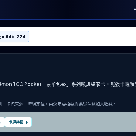
• A4b-324
Pokémon TCG Pocket「豪華包ex」系列嘅訓練家卡。呢張
列、卡包來源同牌組定位，再決定要唔要將葉綠斗蓬加入收藏。
卡牌詳情
↓
↓