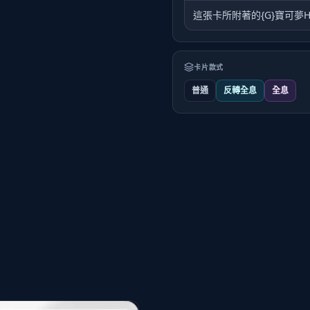
這張卡所附著的{G}寶可夢H
卡片款式
普通
反轉全息
全息