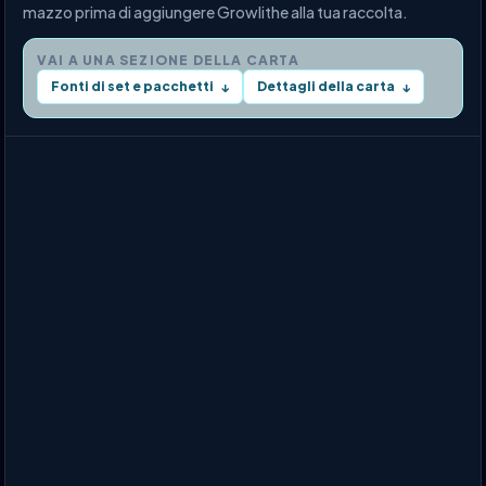
mazzo prima di aggiungere Growlithe alla tua raccolta.
VAI A UNA SEZIONE DELLA CARTA
Fonti di set e pacchetti
Dettagli della carta
↓
↓