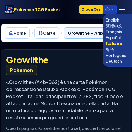
Pokemon TCG Pocket
Gioca Ora
English
繁體中文
Français
Home
Carte
Growlithe • A4b-062
Español
Italiano
粵語
Português
Growlithe
Deutsch
Pokemon
«Growlithe» (A4b-062) è una carta Pokémon
dell'espansione Deluxe Pack ex di Pokémon TCG
Pocket. Tra i dati principali trovi 70 PS, tipo Fuoco e
attacchi come Morso. Descrizione della carta: Ha
una natura coraggiosa e affidabile. Senza paura
resiste a nemici più grandi e più forti.
Questa pagina di Growlithe mostra set, pacchetti e ruolo nel