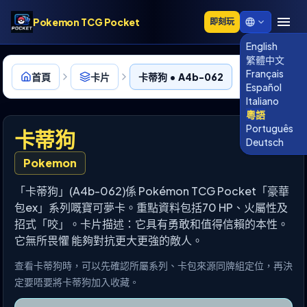
Pokemon TCG Pocket
即刻玩
English
繁體中文
Français
首頁
卡片
卡蒂狗 • A4b-062
Español
Italiano
粵語
Português
卡蒂狗
Deutsch
Pokemon
「卡蒂狗」(A4b-062)係 Pokémon TCG Pocket「豪華
包ex」系列嘅寶可夢卡。重點資料包括70 HP、火屬性及
招式「咬」。卡片描述：它具有勇敢和值得信賴的本性。
它無所畏懼 能夠對抗更大更強的敵人。
查看卡蒂狗時，可以先確認所屬系列、卡包來源同牌組定位，再決
定要唔要將卡蒂狗加入收藏。