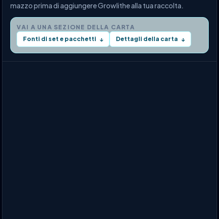
mazzo prima di aggiungere Growlithe alla tua raccolta.
VAI A UNA SEZIONE DELLA CARTA
Fonti di set e pacchetti
Dettagli della carta
↓
↓