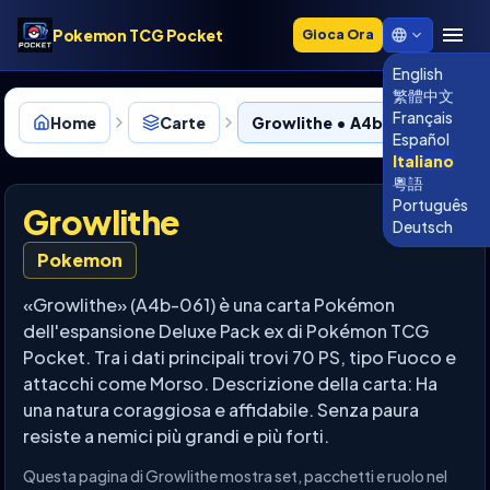
Pokemon TCG Pocket
Gioca Ora
English
繁體中文
Français
Home
Carte
Growlithe • A4b-061
Español
Italiano
粵語
Português
Growlithe
Deutsch
Pokemon
«Growlithe» (A4b-061) è una carta Pokémon
dell'espansione Deluxe Pack ex di Pokémon TCG
Pocket. Tra i dati principali trovi 70 PS, tipo Fuoco e
attacchi come Morso. Descrizione della carta: Ha
una natura coraggiosa e affidabile. Senza paura
resiste a nemici più grandi e più forti.
Questa pagina di Growlithe mostra set, pacchetti e ruolo nel