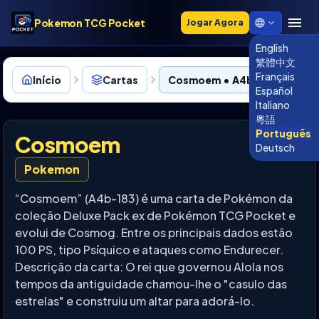
Pokemon TCG Pocket
Jogar Agora
English
繁體中文
Français
Início
Cartas
Cosmoem • A4b-183
Español
Italiano
粵語
Português
Cosmoem
Deutsch
Pokemon
“Cosmoem” (A4b-183) é uma carta de Pokémon da
coleção Deluxe Pack ex de Pokémon TCG Pocket e
evolui de Cosmog. Entre os principais dados estão
100 PS, tipo Psíquico e ataques como Endurecer.
Descrição da carta: O rei que governou Alola nos
tempos da antiguidade chamou-lhe o "casulo das
estrelas" e construiu um altar para adorá-lo.