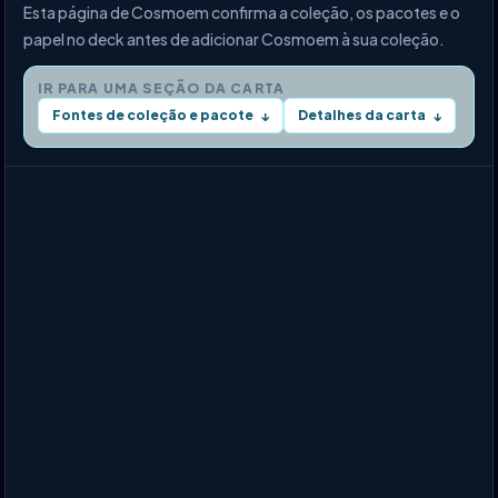
Esta página de Cosmoem confirma a coleção, os pacotes e o
papel no deck antes de adicionar Cosmoem à sua coleção.
IR PARA UMA SEÇÃO DA CARTA
Fontes de coleção e pacote
Detalhes da carta
↓
↓