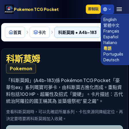
Pokemon TCG Pocket
即刻玩
English
繁體中文
Français
首頁
卡片
科斯莫姆 • A4b-183
Español
Italiano
粵語
Português
科斯莫姆
Deutsch
Pokemon
「科斯莫姆」(A4b-183)係 Pokémon TCG Pocket「豪
華包ex」系列嘅寶可夢卡，由科斯莫古進化而成。重點資
料包括100 HP、超屬性及招式「變硬」。卡片描述：古代
統治阿羅拉的國王稱其為 並築壇祭祀“星之繭”。
查看科斯莫姆時，可以先確認所屬系列、卡包來源同牌組定位，再
決定要唔要將科斯莫姆加入收藏。