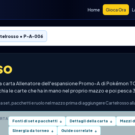
Home
Gioca Ora
L
telrosso • P-A-006
so
a carta Allenatore dell'espansione Promo-A di Pokémon T
schia le carte che ha in mano nel proprio mazzo e poi pesca 
 set, pacchetti e ruolo nel mazzo prima di aggiungere Cartelrosso alla
ARTA
Fonti di set e pacchetti
Dettagli della carta
Mazzi d
↓
↓
Sinergia da torneo
Guide correlate
↓
↓