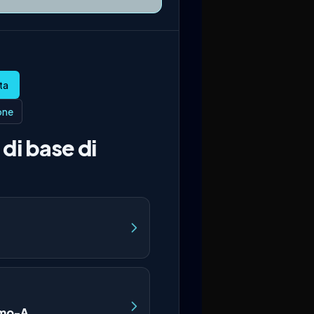
ione
di base di
omo-A