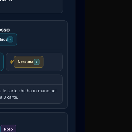
osso
hics
Nessuna
ia le carte che ha in mano nel
a 3 carte.
Holo