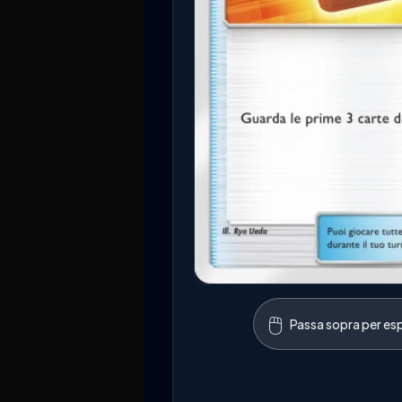
🖱️
Passa sopra per esp