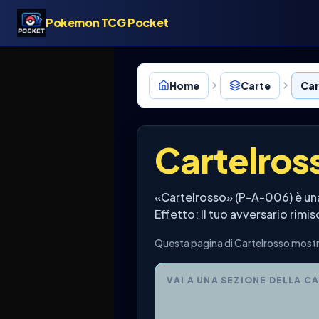
Pokemon TCG Pocket
Home
Carte
Car
Cartelros
«Cartelrosso» (P-A-006) è un
Effetto: Il tuo avversario rimi
Questa pagina di Cartelrosso mostra
VAI A UNA SEZIONE DELLA C