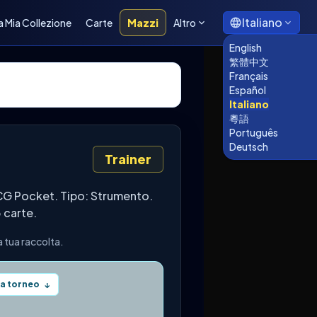
Italiano
a Mia Collezione
Carte
Mazzi
Altro
English
繁體中文
Français
Español
Italiano
粵語
Português
Deutsch
Trainer
CG Pocket. Tipo: Strumento.
3 carte.
 tua raccolta.
a torneo
↓