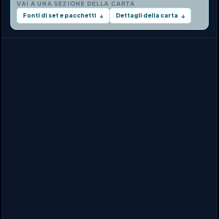
VAI A UNA SEZIONE DELLA CARTA
Fonti di set e pacchetti
Dettagli della carta
↓
↓