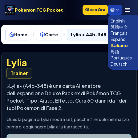
Pokemon TCG Pocket
Gioca Ora
English
繁體中文
Français
Home
Carte
Lylia • A4b-348
Español
Italiano
粵語
Português
Lylia
Deutsch
Trainer
«Lylia» (A4b-348) è una carta Allenatore
dell'espansione Deluxe Pack ex di Pokémon TCG
Pocket. Tipo: Aiuto. Effetto: Cura 60 danni da 1 dei
tuoi Pokémon di Fase 2.
Questa pagina di Lylia mostra set, pacchetti e ruolo nel mazzo
prima di aggiungere Lylia alla tua raccolta.