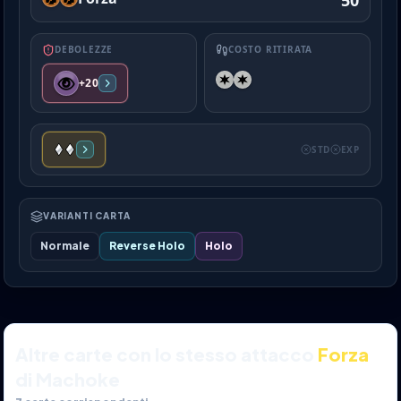
50
DEBOLEZZE
COSTO RITIRATA
+20
STD
EXP
VARIANTI CARTA
Normale
Reverse Holo
Holo
Altre carte con lo stesso attacco
Forza
di Machoke