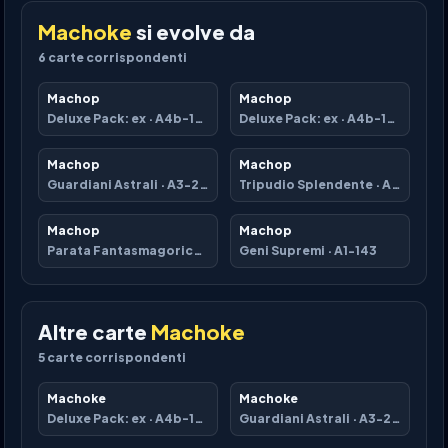
Machoke
si evolve da
6
carte corrispondenti
Machop
Machop
Deluxe Pack: ex
·
A4b-189
Deluxe Pack: ex
·
A4b-190
Machop
Machop
Guardiani Astrali
·
A3-223
Tripudio Splendente
·
A2b-037
Machop
Machop
Parata Fantasmagorica
·
B2-079
Geni Supremi
·
A1-143
Altre carte
Machoke
5
carte corrispondenti
Machoke
Machoke
Deluxe Pack: ex
·
A4b-192
Guardiani Astrali
·
A3-224