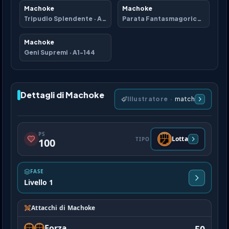
Machoke
Machoke
Tripudio Splendente
·
A2b-038
Parata Fantasmagorica
·
B2-08
Machoke
Geni Supremi
·
A1-144
Dettagli di Machoke
Illustratore
·
match
PS
Lotta
TIPO
100
FASE
Livello 1
Attacchi di Machoke
Forza