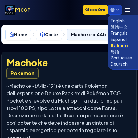
PTCGP
Gioca Ora
English
繁體中文
Français
Home
Carte
Machoke • A4b-191
Español
Italiano
粵語
Português
Machoke
Deutsch
Pokemon
«Machoke» (A4b-191) è una carta Pokémon
dell'espansione Deluxe Pack ex di Pokémon TCG
Pocket e si evolve da Machop. Tra i dati principali
trovi 100 PS, tipo Lotta e attacchi come Forza.
Descrizione della carta: Il suo corpo muscoloso è
così potente che deve indossare un cintura di
risparmio energetico per poterla regolare i suoi
movimenti.