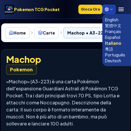
Pokemon TCG Pocket
Gioca Ora
English
繁體中文
Français
Home
Carte
Machop • A3-223
Español
Italiano
粵語
Português
Machop
Deutsch
Pokemon
«Machop» (A3-223) è una carta Pokémon
dell'espansione Guardiani Astrali di Pokémon TCG
Pocket. Tra i dati principali trovi 70 PS, tipo Lotta e
attacchi come Noccapugno. Descrizione della
carta: Il suo corpo è formato interamente da
muscoli. Non è più alto di un bambino, ma può
sollevare e lanciare 100 adulti.