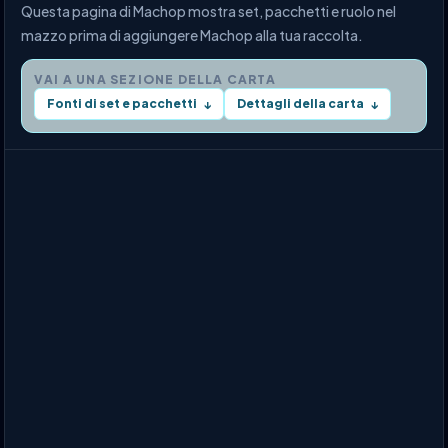
Questa pagina di Machop mostra set, pacchetti e ruolo nel
mazzo prima di aggiungere Machop alla tua raccolta.
VAI A UNA SEZIONE DELLA CARTA
Fonti di set e pacchetti
Dettagli della carta
↓
↓