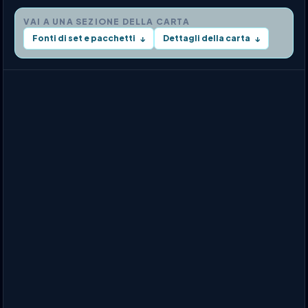
VAI A UNA SEZIONE DELLA CARTA
Fonti di set e pacchetti
Dettagli della carta
↓
↓