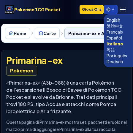
Pokemon TCG Pocket
Gioca Ora
English
繁體中文
Français
Home
Carte
Primarina-ex • A3b-088
Español
Italiano
粵語
Português
Primarina-ex
Deutsch
Pokemon
«Primarina-ex» (A3b-088) è una carta Pokémon
dell'espansione Il Bosco di Eevee di Pokémon TCG
Pocket e si evolve da Brionne. Tra i dati principali
trovi 180 PS, tipo Acqua e attacchi come Pompa
idroelettrica e Aria frizzante.
Questa pagina di Primarina-ex mostra set, pacchetti e ruolo nel
mazzo prima di aggiungere Primarina-ex alla tua raccolta.