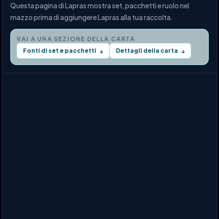
Questa pagina di Lapras mostra set, pacchetti e ruolo nel
mazzo prima di aggiungere Lapras alla tua raccolta.
VAI A UNA SEZIONE DELLA CARTA
Fonti di set e pacchetti
Dettagli della carta
↓
↓