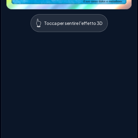
👆
Tocca per sentire l'effetto 3D