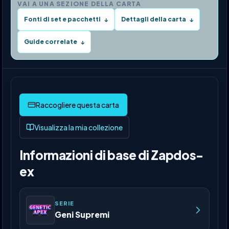
VAI A UNA SEZIONE DELLA CARTA
Fonti di set e pacchetti
Dettagli della carta
↓
↓
Guide correlate
↓
Visualizza la mia collezione
Informazioni di base di Zapdos-
ex
SERIE
Geni Supremi