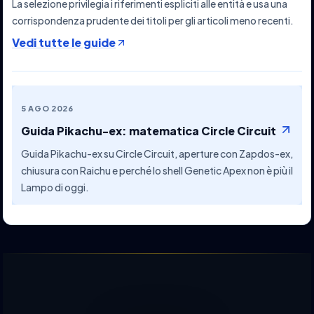
La selezione privilegia i riferimenti espliciti alle entità e usa una
corrispondenza prudente dei titoli per gli articoli meno recenti.
Vedi tutte le guide
5 AGO 2026
Guida Pikachu-ex: matematica Circle Circuit
Guida Pikachu-ex su Circle Circuit, aperture con Zapdos-ex,
chiusura con Raichu e perché lo shell Genetic Apex non è più il
Lampo di oggi.