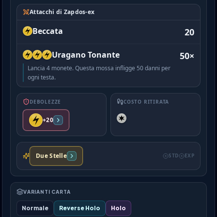
Attacchi di Zapdos-ex
Beccata
20
Uragano Tonante
50×
Lancia 4 monete. Questa mossa infligge 50 danni per
ogni testa.
DEBOLEZZE
COSTO RITIRATA
+20
Due Stelle
STD
EXP
VARIANTI CARTA
Normale
Reverse Holo
Holo