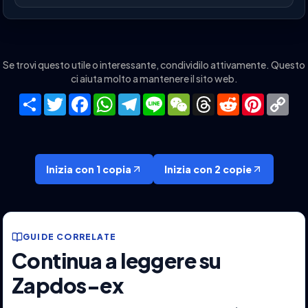
Se trovi questo utile o interessante, condividilo attivamente. Questo
ci aiuta molto a mantenere il sito web.
Share
Twitter
Facebook
WhatsApp
Telegram
Line
WeChat
Threads
Reddit
Pinteres
Co
Lin
Inizia con 1 copia
Inizia con 2 copie
GUIDE CORRELATE
Continua a leggere su
Zapdos-ex