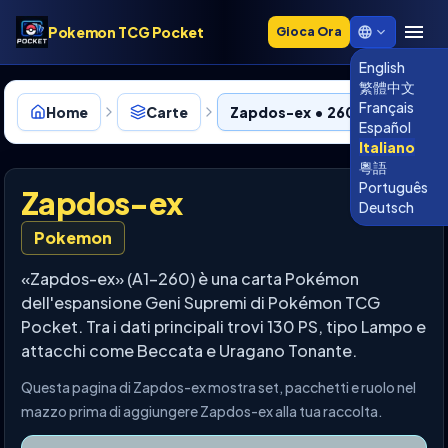
Pokemon TCG Pocket
Gioca Ora
English
繁體中文
Français
Home
Carte
Zapdos-ex • 260
Español
Italiano
粵語
Português
Zapdos-ex
Deutsch
Pokemon
«Zapdos-ex» (A1-260) è una carta Pokémon
dell'espansione Geni Supremi di Pokémon TCG
Pocket. Tra i dati principali trovi 130 PS, tipo Lampo e
attacchi come Beccata e Uragano Tonante.
Questa pagina di Zapdos-ex mostra set, pacchetti e ruolo nel
mazzo prima di aggiungere Zapdos-ex alla tua raccolta.