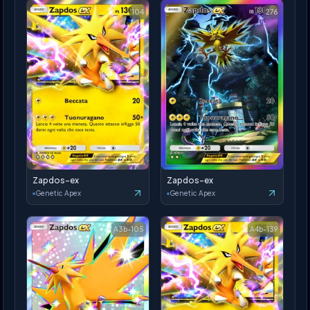
104
276
Zapdos-ex
Zapdos-ex
Genetic Apex
Genetic Apex
A3b-105
A4b-139