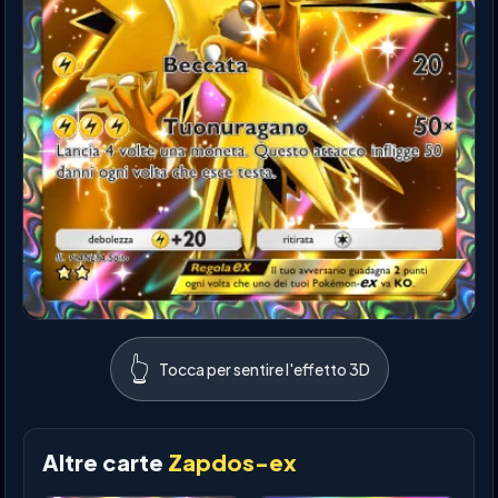
👆
Tocca per sentire l'effetto 3D
Altre carte
Zapdos-ex