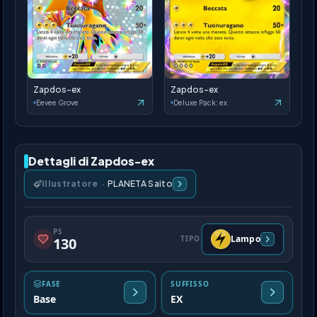
Zapdos-ex
Zapdos-ex
Eevee Grove
Deluxe Pack: ex
Dettagli di Zapdos-ex
Illustratore
·
PLANETA Saito
PS
Lampo
TIPO
130
FASE
SUFFISSO
Base
EX