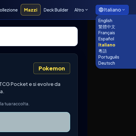
Italiano
ollezione
Mazzi
Deck Builder
Altro
English
繁體中文
Français
Español
Italiano
粵語
Português
Deutsch
Pokemon
TCG Pocket e si evolve da
a.
la tua raccolta.