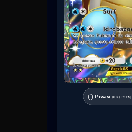
🖱️
Passa sopra per esp