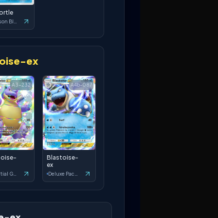
ortle
Crimson Blaze
toise-ex
A3-232
A4b-087
toise-
Blastoise-
ex
Celestial Guardians
Deluxe Pack: ex
se-ex