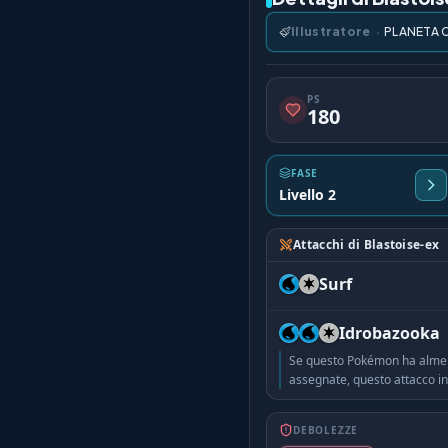
Illustratore
·
PLANETA 
PS
180
FASE
Livello 2
Attacchi di Blastoise-ex
Surf
Idrobazooka
Se questo Pokémon ha alme
assegnate, questo attacco inf
DEBOLEZZE