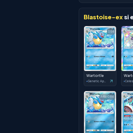
Blastoise-ex
si 
054
Wartortle
Wart
Genetic Apex
A4b-086