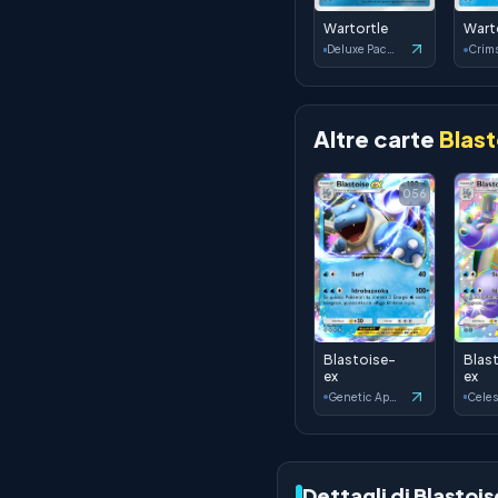
Wartortle
Wart
Deluxe Pack: ex
Altre carte
Blas
056
Blastoise-
Blas
ex
ex
Genetic Apex
Dettagli di Blastoi