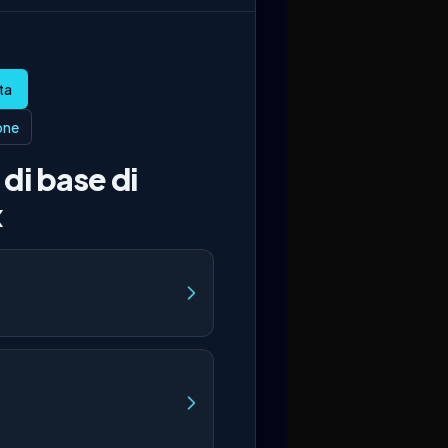
ione
di base di
x