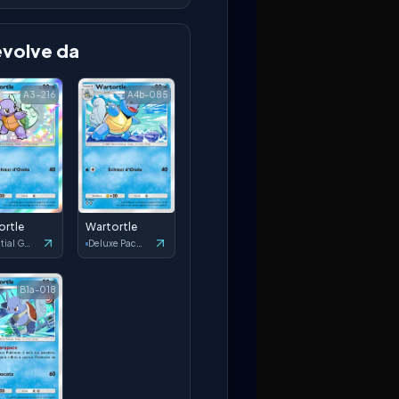
evolve da
A3-216
A4b-085
ortle
Wartortle
Celestial Guardians
Deluxe Pack: ex
B1a-018