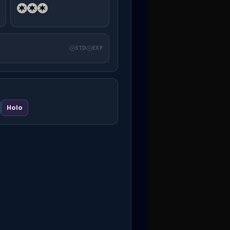
STD
EXP
Holo