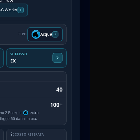
CG Works
Acqua
TIPO
SUFFISSO
EX
40
100+
no 2 Energie
extra
ligge 60 danni in più.
COSTO RITIRATA