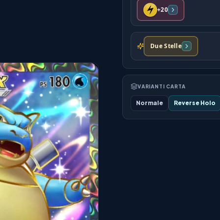
+20
Due Stelle
VARIANTI CARTA
Normale
Reverse Holo