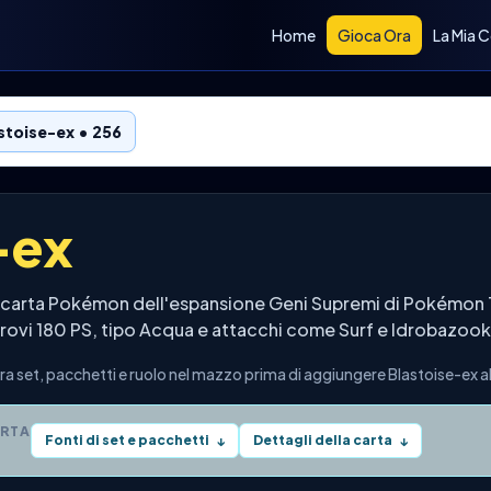
Home
Gioca Ora
La Mia C
stoise-ex • 256
-ex
a carta Pokémon dell'espansione Geni Supremi di Pokémon 
i trovi 180 PS, tipo Acqua e attacchi come Surf e Idrobazook
a set, pacchetti e ruolo nel mazzo prima di aggiungere Blastoise-ex al
ARTA
Fonti di set e pacchetti
Dettagli della carta
↓
↓