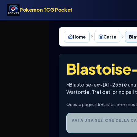
Pokemon TCG Pocket
Home
Carte
Bla
Blastoise
«Blastoise-ex» (A1-256) è un
Wartortle. Tra i dati principal
Questa pagina di Blastoise-ex mostr
VAI A UNA SEZIONE DELLA C