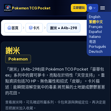
Pokemon TCG Pocket
立即遊玩
English
繁體中文
Français
首頁
卡片
謝米 • A4b-298
Español
Italiano
粵語
Português
謝米
Deutsch
Pokemon
「謝米」(A4b-298)是 Pokémon TCG Pocket「豪華包
ex」系列中的寶可夢卡，亮點在於特性「天空支持」。重
點資訊包括70 HP、無色屬性和招式「皮瓣」。卡片描
述：能瞬間溶解空氣中的毒素 將荒蕪的土地變成鬱鬱蔥蔥
的花田。
查看謝米時，可先確認所屬系列、卡包來源與牌組定位，再決定是
否把謝米加入收藏。