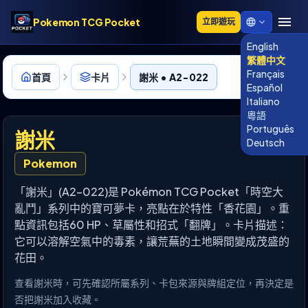
Pokemon TCG Pocket
立即遊玩
English
繁體中文
Français
首頁
卡片
謝米 • A2-022
Español
Italiano
粵語
Português
謝米
Deutsch
Pokemon
「謝米」(A2-022)是 Pokémon TCG Pocket「時空大
亂鬥」系列中的寶可夢卡，亮點在於特性「香花園」。重
點資訊包括60 HP、草屬性和招式「翻牌」。卡片描述：
它可以溶解空氣中的毒素，讓荒蕪的土地瞬間變成茂盛的
花田。
查看謝米時，可先確認所屬系列、卡包來源與牌組定位，再決定是
否把謝米加入收藏。