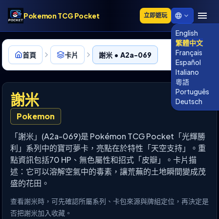
Pokemon TCG Pocket
立即遊玩
English
繁體中文
Français
首頁
卡片
謝米 • A2a-069
Español
Italiano
粵語
Português
謝米
Deutsch
Pokemon
「謝米」(A2a-069)是 Pokémon TCG Pocket「光輝勝
利」系列中的寶可夢卡，亮點在於特性「天空支持」。重
點資訊包括70 HP、無色屬性和招式「皮瓣」。卡片描
述：它可以溶解空氣中的毒素，讓荒蕪的土地瞬間變成茂
盛的花田。
查看謝米時，可先確認所屬系列、卡包來源與牌組定位，再決定是
否把謝米加入收藏。