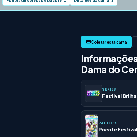
Fontes de coleção e pacote
Detalhes da carta
↓
↓
Informações
Dama do Ce
SÉRIES
Festival Brilh
PACOTES
Pacote Festival