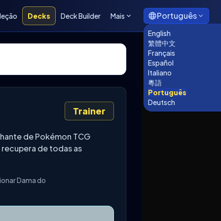
Português
leção
Decks
Deck Builder
Mais
English
繁體中文
Français
Español
Italiano
粵語
Português
Deutsch
Trainer
rilhante de Pokémon TCG
e recupera de todas as
cionar Dama do