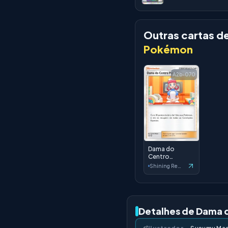
Outras cartas d
Pokémon
A2b-070
Dama do
Centro
Pokémon
Shining Revelry
Detalhes de Dama 