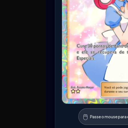
🖱️
Passe o mouse para e