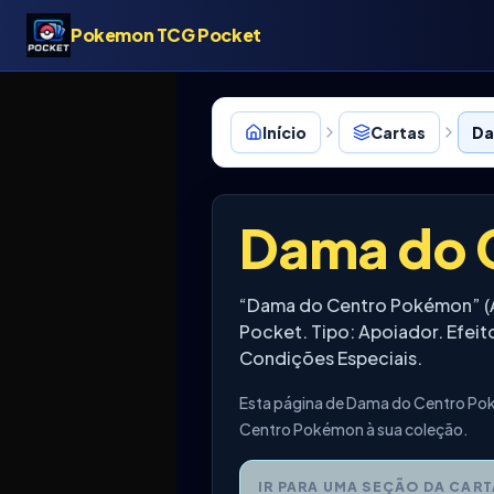
Pokemon TCG Pocket
Início
Cartas
Da
Dama do 
“Dama do Centro Pokémon” (A
Pocket. Tipo: Apoiador. Efeit
Condições Especiais.
Esta página de Dama do Centro Pok
Centro Pokémon à sua coleção.
IR PARA UMA SEÇÃO DA CART