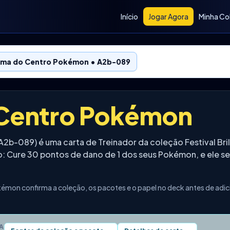
Início
Jogar Agora
Minha Co
ma do Centro Pokémon • A2b-089
Centro Pokémon
2b-089) é uma carta de Treinador da coleção Festival B
o: Cure 30 pontos de dano de 1 dos seus Pokémon, e ele s
émon confirma a coleção, os pacotes e o papel no deck antes de adi
A