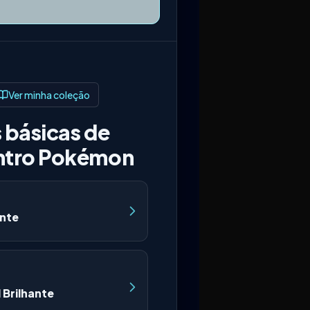
Ver minha coleção
 básicas de
ntro Pokémon
ante
 Brilhante