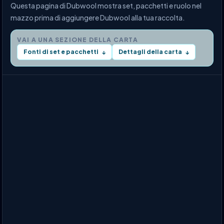
Questa pagina di Dubwool mostra set, pacchetti e ruolo nel
mazzo prima di aggiungere Dubwool alla tua raccolta.
VAI A UNA SEZIONE DELLA CARTA
Fonti di set e pacchetti
Dettagli della carta
↓
↓