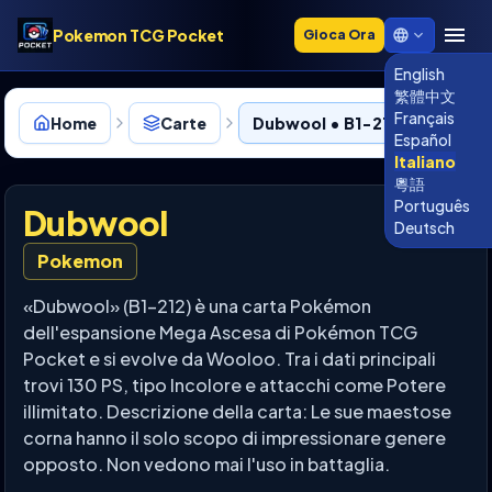
Pokemon TCG Pocket
Gioca Ora
English
繁體中文
Français
Home
Carte
Dubwool • B1-212
Español
Italiano
粵語
Português
Dubwool
Deutsch
Pokemon
«Dubwool» (B1-212) è una carta Pokémon
dell'espansione Mega Ascesa di Pokémon TCG
Pocket e si evolve da Wooloo. Tra i dati principali
trovi 130 PS, tipo Incolore e attacchi come Potere
illimitato. Descrizione della carta: Le sue maestose
corna hanno il solo scopo di impressionare genere
opposto. Non vedono mai l'uso in battaglia.