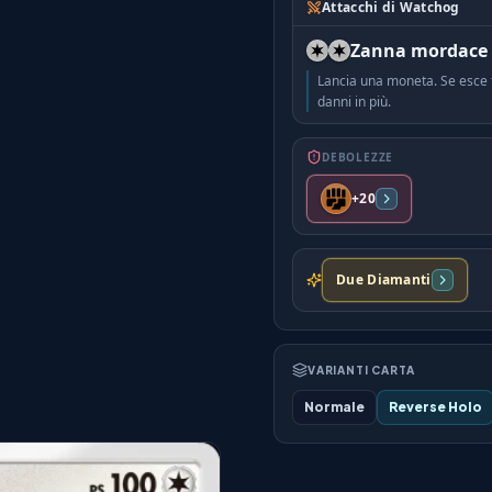
Attacchi di Watchog
Zanna mordace
Lancia una moneta. Se esce t
danni in più.
DEBOLEZZE
+20
Due Diamanti
VARIANTI CARTA
Normale
Reverse Holo