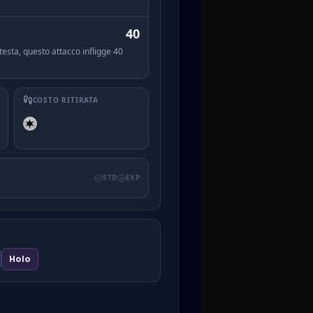
40
esta, questo attacco infligge 40
COSTO RITIRATA
STD
EXP
Holo