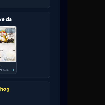
ve da
B3-135
at
ng Aura
chog