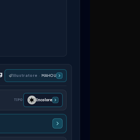
g
Illustratore
·
MAHOU
Incolore
TIPO