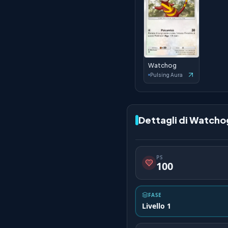
Watchog
Pulsing Aura
Dettagli di Watcho
PS
100
FASE
Livello 1