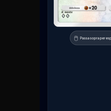
🖱️
Passa sopra per esp