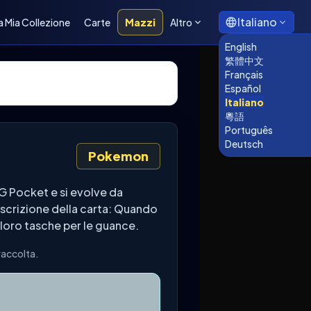
Italiano
a Mia Collezione
Carte
Mazzi
Altro
English
繁體中文
Français
Español
Italiano
粵語
Português
Deutsch
Pokemon
 Pocket e si evolve da
Descrizione della carta: Quando
loro tasche per le guance.
raccolta.