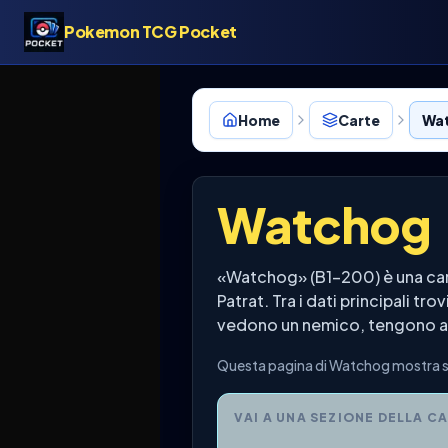
Pokemon TCG Pocket
Home
Carte
Wat
Watchog
«Watchog» (B1-200) è una ca
Patrat. Tra i dati principali 
vedono un nemico, tengono alt
Questa pagina di Watchog mostra se
VAI A UNA SEZIONE DELLA C