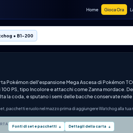
Home
Gioca Ora
L
chog • B1-200
rta Pokémon dell'espansione Mega Ascesa di Pokémon TCG
trovi 100 PS, tipo Incolore e attacchi come Zanna mordace. 
a la coda, e sputano i semi delle bacche conservate nelle 
t, pacchetti e ruolo nel mazzo prima di aggiungere Watchog alla tua 
ARTA
Fonti di set e pacchetti
Dettagli della carta
↓
↓