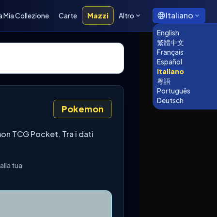
Italiano
a Mia Collezione
Carte
Mazzi
Altro
English
繁體中文
Français
Español
Italiano
粵語
Português
Deutsch
Pokemon
n TCG Pocket. Tra i dati
lla tua