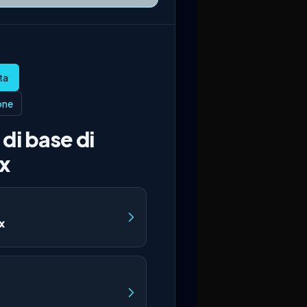
ione
di base di
x
x