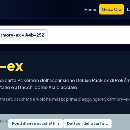
Home
Gioca Ora
L
rmory-ex • A4b-252
-ex
a carta Pokémon dell'espansione Deluxe Pack ex di Pokémo
etallo e attacchi come Ala d'acciaio.
a set, pacchetti e ruolo nel mazzo prima di aggiungere Skarmory-ex a
ARTA
Fonti di set e pacchetti
Dettagli della carta
↓
↓