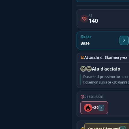
PS
140
FASE
Base
Attacchi di Skarmory-ex
Ala d'acciaio
Durante il prossimo turno de
Pokémon subisce -20 danni da
DEBOLEZZE
+20
Quattro Diamanti