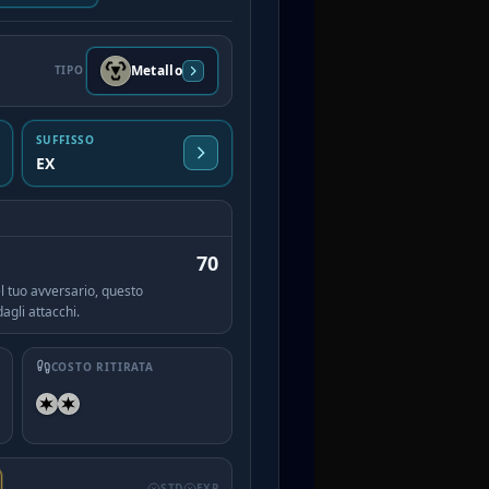
Metallo
TIPO
SUFFISSO
EX
70
l tuo avversario, questo
gli attacchi.
COSTO RITIRATA
STD
EXP