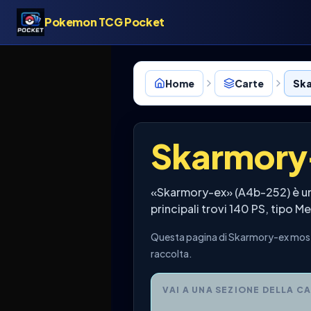
Pokemon TCG Pocket
Home
Carte
Ska
Skarmory
«Skarmory-ex» (A4b-252) è un
principali trovi 140 PS, tipo M
Questa pagina di Skarmory-ex mostr
raccolta.
VAI A UNA SEZIONE DELLA C