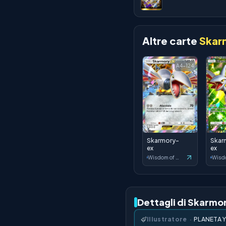
Altre carte
Skar
A4-124
Skarmory-
Skar
ex
ex
Wisdom of Sea and Sky
Dettagli di Skarmo
Illustratore
·
PLANETA 