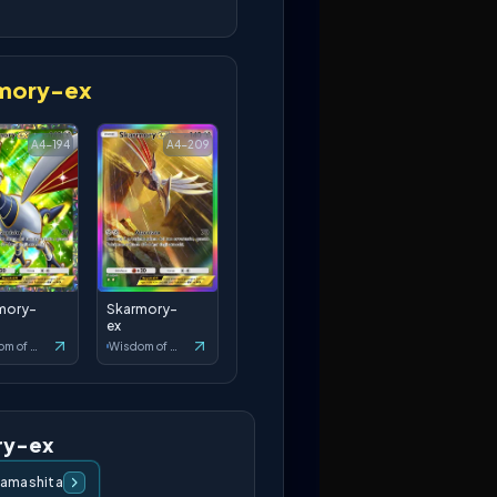
mory-ex
A4-194
A4-209
mory-
Skarmory-
ex
Wisdom of Sea and Sky
Wisdom of Sea and Sky
ry-ex
Yamashita