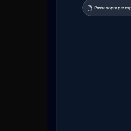
🖱️
Passa sopra per esp