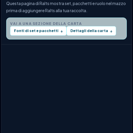
Questa pagina di Ralts mostra set, pacchetti e ruolo nel mazzo
prima di aggiungere Ralts alla tua raccolta.
VAI A UNA SEZIONE DELLA CARTA
Fonti di set e pacchetti
Dettagli della carta
↓
↓