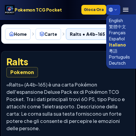
Pokemon TCG Pocket
Gioca Ora
English
繁體中文
Français
Home
Carte
Ralts • A4b-165
Español
Italiano
粵語
Português
Ralts
Deutsch
Pokemon
«Ralts» (A4b-165) è una carta Pokémon
dell'espansione Deluxe Pack ex di Pokémon TCG
Pocket. Tra i dati principali trovi 60 PS, tipo Psico e
attacchi come Teletrasporto. Descrizione della
carta: Le corna sulla sua testa forniscono un forte
potere che gli consente di percepire le emozioni
delle persone.