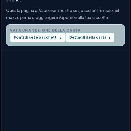
Questa pagina di Vaporeon mostra set, pacchetti e ruolo nel
mazzo prima di aggiungere Vaporeon alla tua raccolta.
VAI A UNA SEZIONE DELLA CARTA
Fonti di set e pacchetti
Dettagli della carta
↓
↓