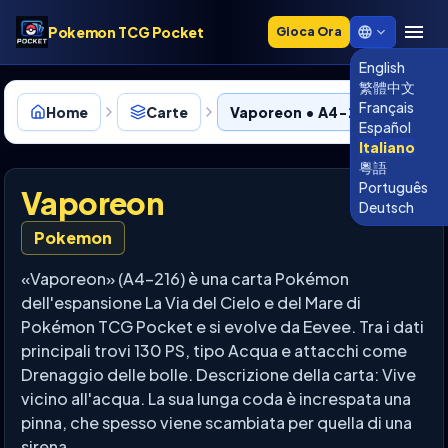
Pokemon TCG Pocket
Gioca Ora
English
繁體中文
Français
Home
Carte
Vaporeon • A4-216
Español
Italiano
粵語
Português
Vaporeon
Deutsch
Pokemon
«Vaporeon» (A4-216) è una carta Pokémon
dell'espansione La Via del Cielo e del Mare di
Pokémon TCG Pocket e si evolve da Eevee. Tra i dati
principali trovi 130 PS, tipo Acqua e attacchi come
Drenaggio delle bolle. Descrizione della carta: Vive
vicino all'acqua. La sua lunga coda è increspata una
pinna, che spesso viene scambiata per quella di una
sirena.