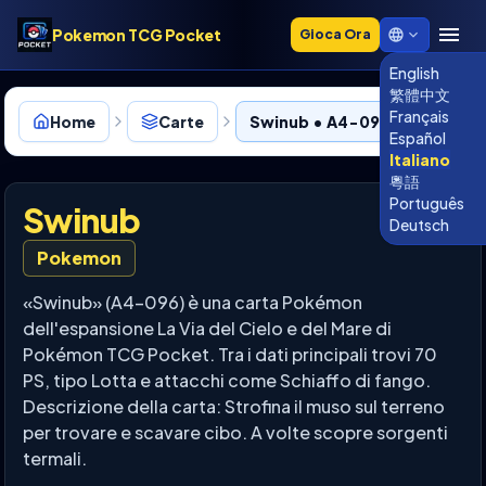
Pokemon TCG Pocket
Gioca Ora
English
繁體中文
Français
Home
Carte
Swinub • A4-096
Español
Italiano
粵語
Português
Swinub
Deutsch
Pokemon
«Swinub» (A4-096) è una carta Pokémon
dell'espansione La Via del Cielo e del Mare di
Pokémon TCG Pocket. Tra i dati principali trovi 70
PS, tipo Lotta e attacchi come Schiaffo di fango.
Descrizione della carta: Strofina il muso sul terreno
per trovare e scavare cibo. A volte scopre sorgenti
termali.