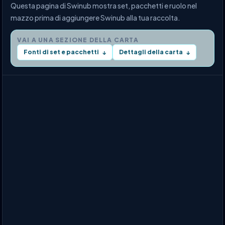
Questa pagina di Swinub mostra set, pacchetti e ruolo nel
mazzo prima di aggiungere Swinub alla tua raccolta.
VAI A UNA SEZIONE DELLA CARTA
Fonti di set e pacchetti
Dettagli della carta
↓
↓