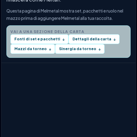
Questa pagina di Melmetal mostra set, pacchetti e ruolo nel
mazzo prima di aggiungere Melmetal alla tua raccolta.
VAI A UNA SEZIONE DELLA CARTA
Fonti di set e pacchetti
Dettagli della carta
↓
↓
Mazzi da torneo
Sinergia da torneo
↓
↓