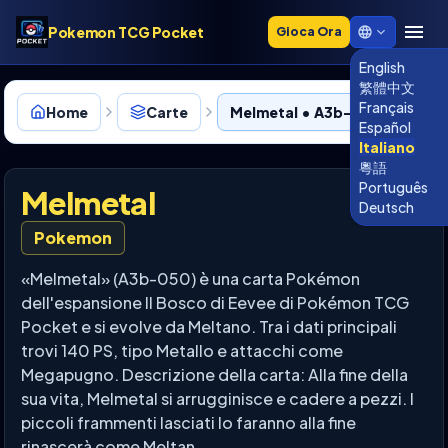
Pokemon TCG Pocket
Gioca Ora
English
繁體中文
Français
Home
Carte
Melmetal • A3b-050
Español
Italiano
粵語
Português
Melmetal
Deutsch
Pokemon
«Melmetal» (A3b-050) è una carta Pokémon
dell'espansione Il Bosco di Eevee di Pokémon TCG
Pocket e si evolve da Meltano. Tra i dati principali
trovi 140 PS, tipo Metallo e attacchi come
Megapugno. Descrizione della carta: Alla fine della
sua vita, Melmetal si arrugginisce e cadere a pezzi. I
piccoli frammenti lasciati lo faranno alla fine
rinascerà come Meltan.