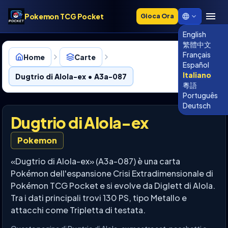
Pokemon TCG Pocket
Gioca Ora
English
繁體中文
Français
Home
Carte
Español
Italiano
Dugtrio di Alola-ex • A3a-087
粵語
Português
Deutsch
Dugtrio di Alola-ex
Pokemon
«Dugtrio di Alola-ex» (A3a-087) è una carta
Pokémon dell'espansione Crisi Extradimensionale di
Pokémon TCG Pocket e si evolve da Diglett di Alola.
Tra i dati principali trovi 130 PS, tipo Metallo e
attacchi come Tripletta di testata.