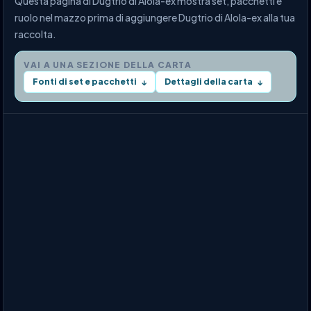
Questa pagina di Dugtrio di Alola-ex mostra set, pacchetti e
ruolo nel mazzo prima di aggiungere Dugtrio di Alola-ex alla tua
raccolta.
VAI A UNA SEZIONE DELLA CARTA
Fonti di set e pacchetti
Dettagli della carta
↓
↓