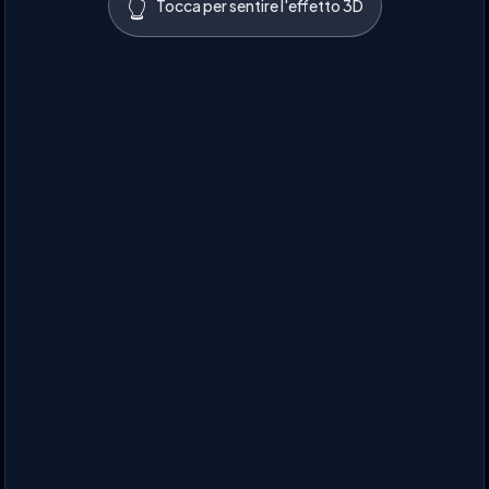
👆
Tocca per sentire l'effetto 3D