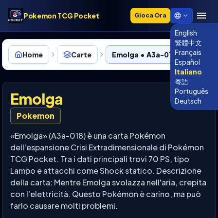
Pokemon TCG Pocket
Gioca Ora
English
繁體中文
Français
Home
Carte
Emolga • A3a-018
Español
Italiano
粵語
Português
Emolga
Deutsch
Pokemon
«Emolga» (A3a-018) è una carta Pokémon
dell'espansione Crisi Extradimensionale di Pokémon
TCG Pocket. Tra i dati principali trovi 70 PS, tipo
Lampo e attacchi come Shock statico. Descrizione
della carta: Mentre Emolga svolazza nell'aria, crepita
con l'elettricità. Questo Pokémon è carino, ma può
farlo causare molti problemi.