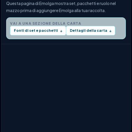
Questa pagina di Emolga mostra set, pacchetti e ruolo nel
mazzo prima di aggiungere Emolga alla tua raccolta.
VAI A UNA SEZIONE DELLA CARTA
Fonti di set e pacchetti
Dettagli della carta
↓
↓