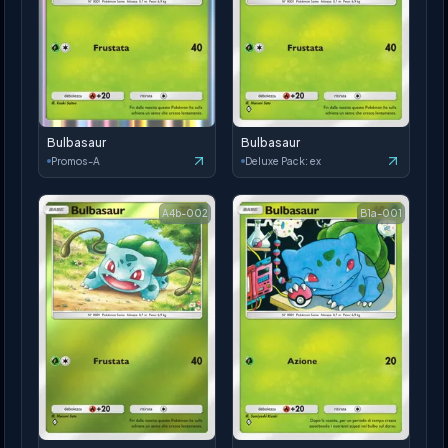
Bulbasaur
Bulbasaur
Promos-A
Deluxe Pack: ex
A4b-002
B1a-001