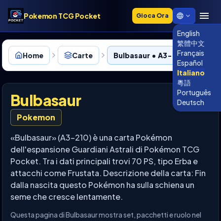
Pokemon TCG Pocket
Gioca Ora
English
繁體中文
Français
Home
Carte
Bulbasaur • A3-210
Español
Italiano
粵語
Português
Bulbasaur
Deutsch
Pokemon
«Bulbasaur» (A3-210) è una carta Pokémon
dell'espansione Guardiani Astrali di Pokémon TCG
Pocket. Tra i dati principali trovi 70 PS, tipo Erba e
attacchi come Frustata. Descrizione della carta: Fin
dalla nascita questo Pokémon ha sulla schiena un
seme che cresce lentamente.
Questa pagina di Bulbasaur mostra set, pacchetti e ruolo nel