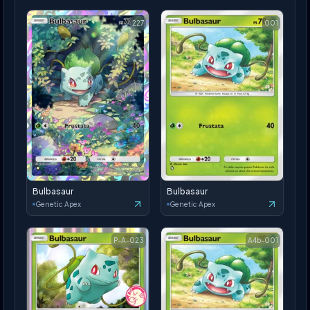
227
001
Bulbasaur
Bulbasaur
Genetic Apex
Genetic Apex
P-A-023
A4b-001