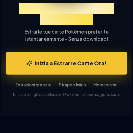
Prova TCGP Estrazione
Carte Online
Estrai le tue carte Pokémon preferite
istantaneamente - Senza download!
Inizia a Estrarre Carte Ora!
Estrazioni gratuite
·
Strappo fisico
·
Momenti rari
Unisciti a migliaia di allenatori Pokémon che estraggono carte