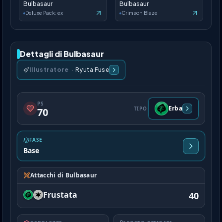
Bulbasaur
Bulbasaur
Deluxe Pack: ex
Crimson Blaze
Dettagli di Bulbasaur
Illustratore
·
Ryuta Fuse
PS
Erba
TIPO
70
FASE
Base
Attacchi di Bulbasaur
Frustata
40