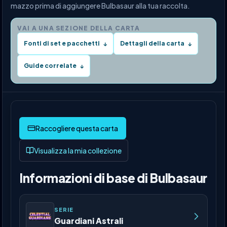
mazzo prima di aggiungere Bulbasaur alla tua raccolta.
VAI A UNA SEZIONE DELLA CARTA
Fonti di set e pacchetti
Dettagli della carta
↓
↓
Guide correlate
↓
Visualizza la mia collezione
Informazioni di base di Bulbasaur
SERIE
Guardiani Astrali