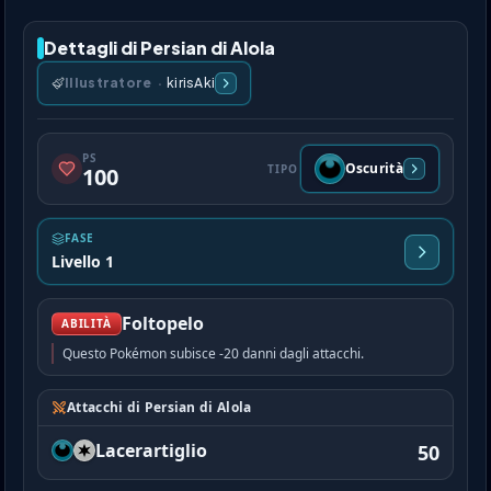
Dettagli di Persian di Alola
Illustratore
·
kirisAki
PS
Oscurità
TIPO
100
FASE
Livello 1
Foltopelo
ABILITÀ
Questo Pokémon subisce -20 danni dagli attacchi.
Attacchi di Persian di Alola
Lacerartiglio
50