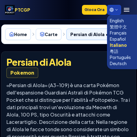
PTCGP
Gioca Ora
English
繁體中文
Français
Home
Carte
Persian di Alola • A3-109
Español
Italiano
粵語
Português
Persian di Alola
Deutsch
Pokemon
«Persian di Alola» (A3-109) è una carta Pokémon
dell'espansione Guardiani Astrali di Pokémon TCG
Pocket che si distingue per l'abilità «Foltopelo». Tra i
dati principali trovi un'evoluzione da Meowth di
Alola, 100 PS, tipo Oscurità e attacchi come
Lacerartiglio. Descrizione della carta: Nella regione
di Alola le facce tonde sono considerate un simbolo
di prosperità e per questo Persian è trattato con