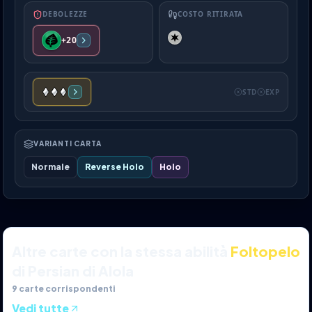
DEBOLEZZE
COSTO RITIRATA
+20
STD
EXP
VARIANTI CARTA
Normale
Reverse Holo
Holo
Altre carte con la stessa abilità
Foltopelo
di Persian di Alola
9
carte corrispondenti
Vedi tutte