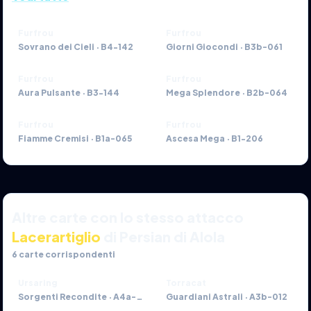
Furfrou
Furfrou
Sovrano dei Cieli
·
B4-142
Giorni Giocondi
·
B3b-061
Furfrou
Furfrou
Aura Pulsante
·
B3-144
Mega Splendore
·
B2b-064
Furfrou
Furfrou
Fiamme Cremisi
·
B1a-065
Ascesa Mega
·
B1-206
Altre carte con lo stesso attacco
Lacerartiglio
di Persian di Alola
6
carte corrispondenti
Ursaring
Torracat
Sorgenti Recondite
·
A4a-061
Guardiani Astrali
·
A3b-012