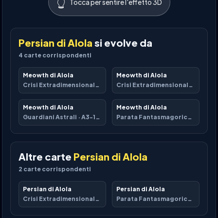
👆
Tocca per sentire l'effetto 3D
Persian di Alola
si evolve da
4
carte corrispondenti
Meowth di Alola
Meowth di Alola
Crisi Extradimensionale
·
A3a-037
Crisi Extradimensionale
·
A3a-0
Meowth di Alola
Meowth di Alola
Guardiani Astrali
·
A3-108
Parata Fantasmagorica
·
B2-09
Altre carte
Persian di Alola
2
carte corrispondenti
Persian di Alola
Persian di Alola
Crisi Extradimensionale
·
A3a-038
Parata Fantasmagorica
·
B2-09