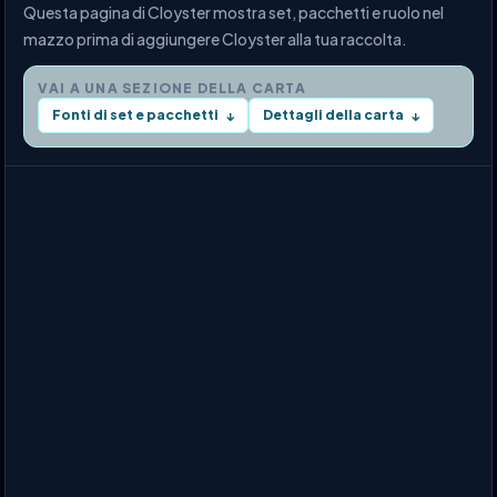
Questa pagina di Cloyster mostra set, pacchetti e ruolo nel
mazzo prima di aggiungere Cloyster alla tua raccolta.
VAI A UNA SEZIONE DELLA CARTA
Fonti di set e pacchetti
Dettagli della carta
↓
↓