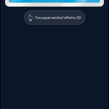
👆
Tocca per sentire l'effetto 3D