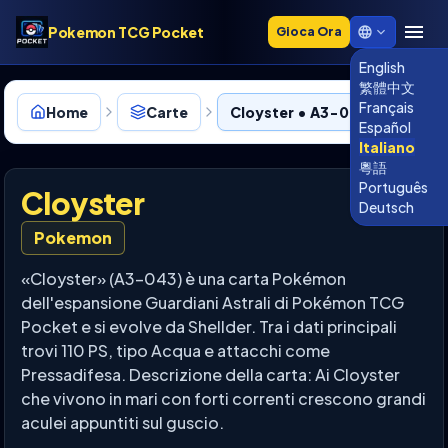
Pokemon TCG Pocket
Gioca Ora
English
繁體中文
Français
Home
Carte
Cloyster • A3-043
Español
Italiano
粵語
Português
Cloyster
Deutsch
Pokemon
«Cloyster» (A3-043) è una carta Pokémon
dell'espansione Guardiani Astrali di Pokémon TCG
Pocket e si evolve da Shellder. Tra i dati principali
trovi 110 PS, tipo Acqua e attacchi come
Pressadifesa. Descrizione della carta: Ai Cloyster
che vivono in mari con forti correnti crescono grandi
aculei appuntiti sul guscio.